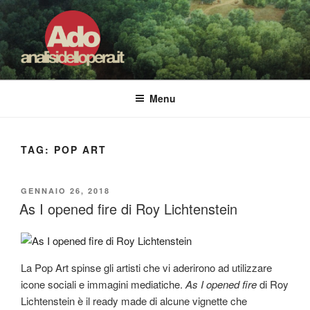
Salta
al
contenuto
ADO ANALISI DELL'OPERA
Osservare le opere d'arte per capirle e imparare ad amarle
Menu
TAG:
POP ART
PUBBLICATO
GENNAIO 26, 2018
IL
As I opened fire di Roy Lichtenstein
La Pop Art spinse gli artisti che vi aderirono ad utilizzare
icone sociali e immagini mediatiche.
As I opened fire
di Roy
Lichtenstein è il ready made di alcune vignette che