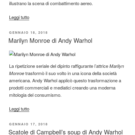
illustrano la scena di combattimento aereo.
“As
Leggi tutto
I
opened
PUBBLICATO
GENNAIO 18, 2018
IL
fire
Marilyn Monroe di Andy Warhol
di
Roy
Lichtenstein”
La ripetizione seriale del dipinto raffigurante l’attrice
Marilyn
Monroe
trasformò il suo volto in una icona della società
americana. Andy Warhol applicò questo trasformazione a
prodotti commerciali e mediatici creando una moderna
mitologia del consumismo.
“Marilyn
Leggi tutto
Monroe
di
PUBBLICATO
GENNAIO 17, 2018
IL
Andy
Scatole di Campbell’s soup di Andy Warhol