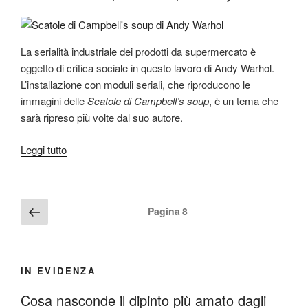
Warhol”
La serialità industriale dei prodotti da supermercato è
oggetto di critica sociale in questo lavoro di Andy Warhol.
L’installazione con moduli seriali, che riproducono le
immagini delle
Scatole di Campbell’s soup
, è un tema che
sarà ripreso più volte dal suo autore.
“Scatole
Leggi tutto
di
Campbell’s
soup
Paginazione
Pagina
Pagina
8
di
precedente
degli
Andy
articoli
Warhol”
IN EVIDENZA
Cosa nasconde il dipinto più amato dagli