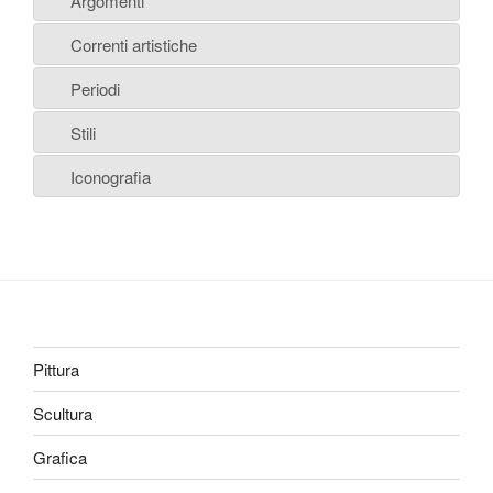
Argomenti
Correnti artistiche
Periodi
Stili
Iconografia
Pittura
Scultura
Grafica