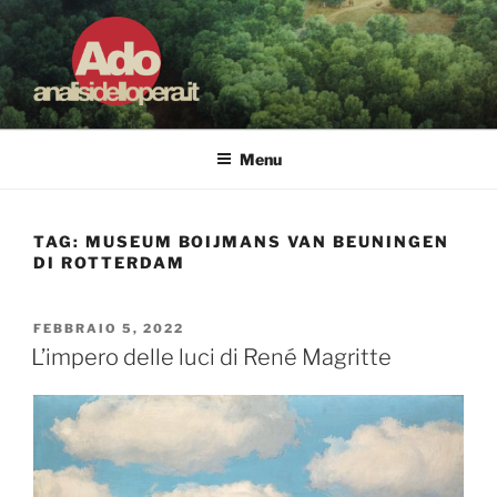
Salta
al
contenuto
ADO ANALISI DELL'OPERA
Osservare le opere d'arte per capirle e imparare ad amarle
Menu
TAG:
MUSEUM BOIJMANS VAN BEUNINGEN
DI ROTTERDAM
PUBBLICATO
FEBBRAIO 5, 2022
IL
L’impero delle luci di René Magritte