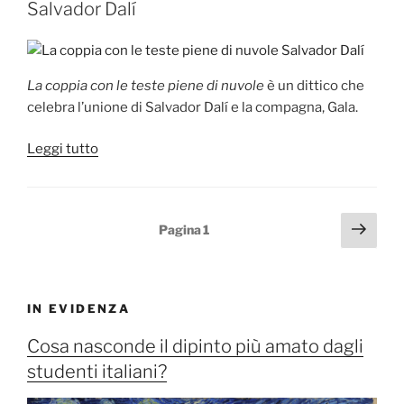
Salvador Dalí
La coppia con le teste piene di nuvole
è un dittico che
celebra l’unione di Salvador Dalí e la compagna, Gala.
“La
Leggi tutto
coppia
con
le
Paginazione
Pagi
Pagina
1
teste
succ
degli
piene
articoli
di
nuvole
IN EVIDENZA
di
Salvador
Cosa nasconde il dipinto più amato dagli
Dalí”
studenti italiani?