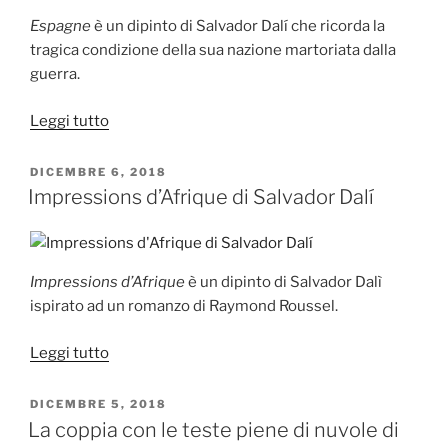
Espagne
è un dipinto di Salvador Dalí che ricorda la
tragica condizione della sua nazione martoriata dalla
guerra.
“Espagne
Leggi tutto
di
Salvador
PUBBLICATO
DICEMBRE 6, 2018
IL
Dalí”
Impressions d’Afrique di Salvador Dalí
Impressions d’Afrique
è un dipinto di Salvador Dalì
ispirato ad un romanzo di Raymond Roussel.
“Impressions
Leggi tutto
d’Afrique
di
PUBBLICATO
DICEMBRE 5, 2018
IL
Salvador
La coppia con le teste piene di nuvole di
Dalí”