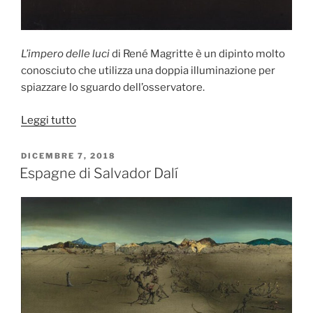
L’impero delle luci
di René Magritte è un dipinto molto
conosciuto che utilizza una doppia illuminazione per
spiazzare lo sguardo dell’osservatore.
“L’impero
Leggi tutto
delle
luci
PUBBLICATO
DICEMBRE 7, 2018
IL
di
Espagne di Salvador Dalí
René
Magritte”