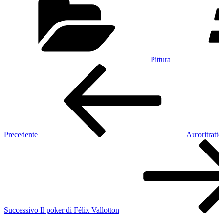
Pittura
Navigazione
Articolo
precedente:
articoli
Precedente
Autoritratt
Articolo
successivo
Successivo
Il poker di Félix Vallotton