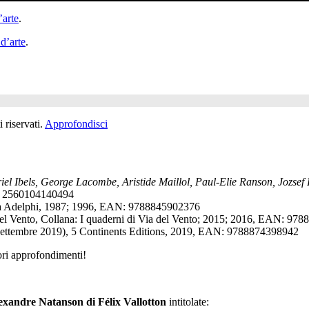
’arte
.
 d’arte
.
 riservati.
Approfondisci
 Ibels, George Lacombe, Aristide Maillol, Paul-Elie Ranson, Jozsef Ri
N: 2560104140494
eca Adelphi, 1987; 1996, EAN: 9788845902376
del Vento, Collana: I quaderni di Via del Vento; 2015; 2016, EAN: 97
settembre 2019), 5 Continents Editions, 2019, EAN: 9788874398942
ori approfondimenti!
exandre Natanson di Félix Vallotton
intitolate: