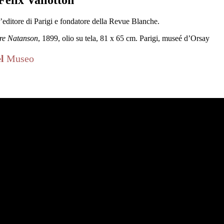
l’editore di Parigi e fondatore della Revue Blanche.
dre Natanson
, 1899, olio su tela, 81 x 65 cm. Parigi, museé d’Orsay
el
Museo