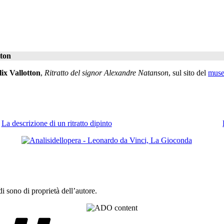
tton
ix Vallotton
,
Ritratto del signor Alexandre Natanson
, sul sito del
muse
La descrizione di un ritratto dipinto
 sono di proprietà dell’autore.
Tag