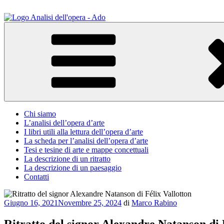
Salta
al
contenuto
ADO Analisi dell'opera
Osservare le opere d'arte per capirle e imparare ad amarle
Chi siamo
L’analisi dell’opera d’arte
I libri utili alla lettura dell’opera d’arte
La scheda per l’analisi dell’opera d’arte
Tesi e tesine di arte e mappe concettuali
La descrizione di un ritratto
La descrizione di un paesaggio
Contatti
Pubblicato
Giugno 16, 2021
Novembre 25, 2024
di
Marco Rabino
il
Ritratto del signor Alexandre Natanson di 