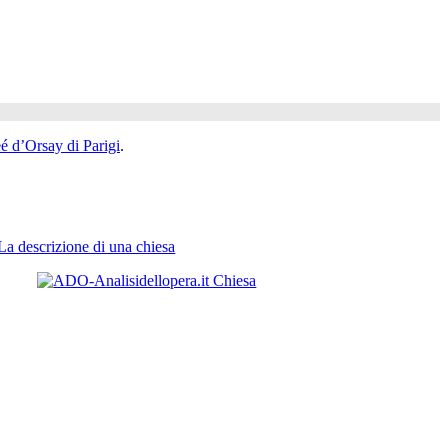
é d’Orsay di Parigi
.
La descrizione di una chiesa