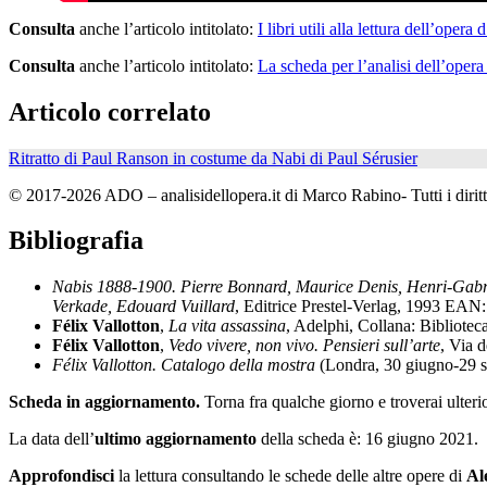
Consulta
anche l’articolo intitolato:
I libri utili alla lettura dell’opera d
Consulta
anche l’articolo intitolato:
La scheda per l’analisi dell’opera
Articolo correlato
Ritratto di Paul Ranson in costume da Nabi di Paul Sérusier
© 2017-2026 ADO – analisidellopera.it di Marco Rabino- Tutti i diritti
Bibliografia
Nabis 1888-1900. Pierre Bonnard, Maurice Denis, Henri-Gabriel
Verkade, Edouard Vuillard
, Editrice Prestel-Verlag, 1993 EA
Félix Vallotton
,
La vita assassina
, Adelphi, Collana: Bibliot
Félix Vallotton
,
Vedo vivere, non vivo. Pensieri sull’arte
, Via 
Félix Vallotton. Catalogo della mostra
(Londra, 30 giugno-29 
Scheda in aggiornamento.
Torna fra qualche giorno e troverai ulteri
La data dell’
ultimo aggiornamento
della scheda è: 16 giugno 2021.
Approfondisci
la lettura consultando le schede delle altre opere di
Al