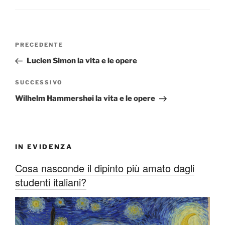
Navigazione
Articolo
PRECEDENTE
articoli
precedente:
Lucien Simon la vita e le opere
Articolo
SUCCESSIVO
successivo
Wilhelm Hammershøi la vita e le opere
IN EVIDENZA
Cosa nasconde il dipinto più amato dagli
studenti italiani?