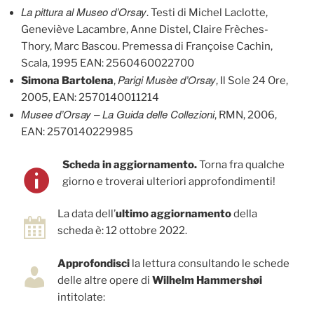
La pittura al Museo d’Orsay
. Testi di Michel Laclotte,
Geneviève Lacambre, Anne Distel, Claire Frèches-
Thory, Marc Bascou. Premessa di Françoise Cachin,
Scala, 1995 EAN: 2560460022700
Parigi Musèe d’Orsay
Simona Bartolena
,
, Il Sole 24 Ore,
2005, EAN: 2570140011214
Musee d’Orsay – La Guida delle Collezioni
, RMN, 2006,
EAN: 2570140229985
Scheda in aggiornamento.
Torna fra qualche
giorno e troverai ulteriori approfondimenti!
La data dell’
ultimo aggiornamento
della
scheda è: 12 ottobre 2022.
Approfondisci
la lettura consultando le schede
delle altre opere di
Wilhelm Hammershøi
intitolate: