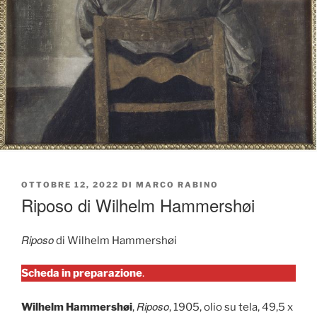
PUBBLICATO
OTTOBRE 12, 2022
DI
MARCO RABINO
IL
Riposo di Wilhelm Hammershøi
Riposo
di Wilhelm Hammershøi
Scheda in preparazione
.
Riposo
Wilhelm Hammershøi
,
, 1905, olio su tela, 49,5 x