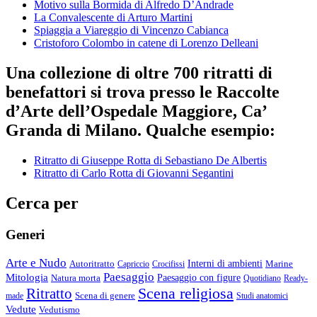
Motivo sulla Bormida di Alfredo D’Andrade
La Convalescente di Arturo Martini
Spiaggia a Viareggio di Vincenzo Cabianca
Cristoforo Colombo in catene di Lorenzo Delleani
Una collezione di oltre 700 ritratti di
benefattori si trova presso le Raccolte
d’Arte dell’Ospedale Maggiore, Ca’
Granda di Milano. Qualche esempio:
Ritratto di Giuseppe Rotta di Sebastiano De Albertis
Ritratto di Carlo Rotta di Giovanni Segantini
Cerca per
Generi
Arte e Nudo
Autoritratto
Interni di ambienti
Marine
Capriccio
Crocifissi
Paesaggio
Mitologia
Natura morta
Paesaggio con figure
Quotidiano
Ready-
Scena religiosa
Ritratto
Scena di genere
made
Studi anatomici
Vedute
Vedutismo