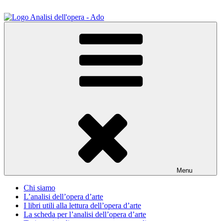
Salta
al
contenuto
ADO Analisi dell'opera
Osservare le opere d'arte per capirle e imparare ad amarle
Menu
Chi siamo
L’analisi dell’opera d’arte
I libri utili alla lettura dell’opera d’arte
La scheda per l’analisi dell’opera d’arte