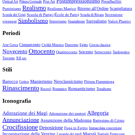
Postimpressionismo
Pop Art
Preraffaelliti
Optical Art
Pittura Gestuale
Realismo
Puntinismo
Realismo Magico
Ritorno all'Ordine
Scapigliatura
Scuola di Parigi (École de Paris)
Secessione
Scuola dei Grigi
Scuola di Rivara
Simbolismo
viennese
Sintetismo
Surrealismo
Valori Plastici
Spazialismo
Periodi
Cinquecento
Arte Greca
Civiltà Minoica
Duecento
Egitto
Grecia classica
Ottocento
Novecento
Quattrocento
Seicento
Settecento
Tardogotico
Trecento
XII sec
Stili
Barocco
Manierismo
Neoclassicismo
Pittura Fiamminga
Gotico
Rinascimento
Romanticismo
Rococò
Romanico
Tonalismo
Iconografia
Allegoria
Adorazione dei Magi
Adorazione dei pastori
Annunciazione
Assunzione della Madonna
Battesimo di Cristo
Crocifissione
Deposizione
Fuga in Egitto
Immacolata concezione
Incoronazione della Vergine
Maestà
Lavanda dei piedi
Natività
Pentecoste