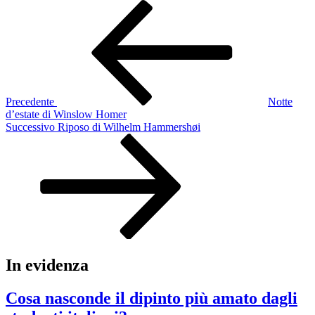
Navigazione
Articolo
precedente:
articoli
Precedente
Notte
d’estate di Winslow Homer
Articolo
Successivo
Riposo di Wilhelm Hammershøi
successivo
In evidenza
Cosa nasconde il dipinto più amato dagli