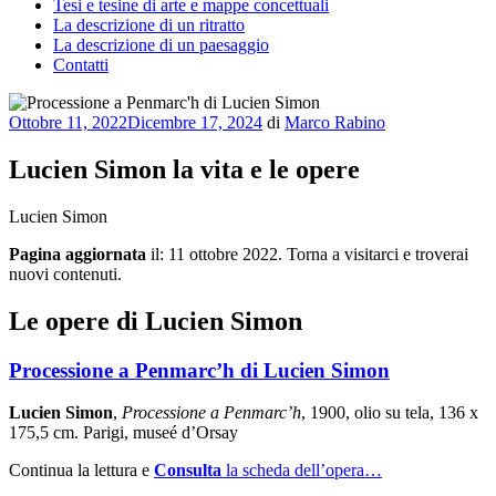
Tesi e tesine di arte e mappe concettuali
La descrizione di un ritratto
La descrizione di un paesaggio
Contatti
Pubblicato
Ottobre 11, 2022
Dicembre 17, 2024
di
Marco Rabino
il
Lucien Simon la vita e le opere
Lucien Simon
Pagina aggiornata
il: 11 ottobre 2022. Torna a visitarci e troverai
nuovi contenuti.
Le opere di Lucien Simon
Processione a Penmarc’h di Lucien Simon
Lucien Simon
,
Processione a Penmarc’h
, 1900, olio su tela, 136 x
175,5 cm. Parigi, museé d’Orsay
Continua la lettura e
Consulta
la scheda dell’opera…