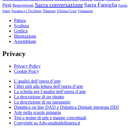
Sacra conversazione
Sacra Famiglia
Pietà
Resurrezione
Spirito
Ultima Cena
Santo
Susanna e i Vecchioni
Telamone
Visitazione
Pittura
Scultura
Grafica
Illustrazione
Assemblage
Privacy
Privacy Policy
Cookie Poicy
L’analisi dell’opera d’arte
I libri utili alla lettura dell’opera d’arte
La scheda per l’analisi dell’opera d’arte
La descrizione di un ritratto
La descrizione di un paesaggio
Didattica on line DAD e Didattica Digitale integrata DDI
Arte nella scuola primaria
Tesi e tesine di arte e mappe concettuali
Copyright su Ado-analisidellopera.it