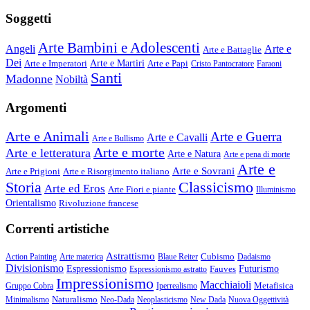
Soggetti
Arte Bambini e Adolescenti
Angeli
Arte e
Arte e Battaglie
Dei
Arte e Imperatori
Arte e Martiri
Arte e Papi
Cristo Pantocratore
Faraoni
Santi
Madonne
Nobiltà
Argomenti
Arte e Animali
Arte e Guerra
Arte e Cavalli
Arte e Bullismo
Arte e morte
Arte e letteratura
Arte e Natura
Arte e pena di morte
Arte e
Arte e Sovrani
Arte e Prigioni
Arte e Risorgimento italiano
Storia
Classicismo
Arte ed Eros
Arte Fiori e piante
Illuminismo
Orientalismo
Rivoluzione francese
Correnti artistiche
Astrattismo
Cubismo
Action Painting
Arte materica
Blaue Reiter
Dadaismo
Divisionismo
Espressionismo
Fauves
Futurismo
Espressionismo astratto
Impressionismo
Macchiaioli
Metafisica
Gruppo Cobra
Iperrealismo
Naturalismo
Minimalismo
Neo-Dada
Neoplasticismo
New Dada
Nuova Oggettività