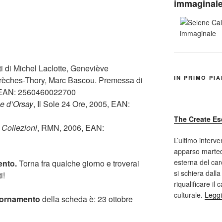
immaginal
ti di Michel Laclotte, Geneviève
IN PRIMO PI
Frèches-Thory, Marc Bascou. Premessa di
5 EAN: 2560460022700
e d’Orsay
, Il Sole 24 Ore, 2005, EAN:
The Create Es
 Collezioni
, RMN, 2006, EAN:
L’ultimo interve
apparso marted
esterna del car
ento.
Torna fra qualche giorno e troverai
si schiera dalla
i!
riqualificare il
culturale.
Leggi
iornamento
della scheda è: 23 ottobre