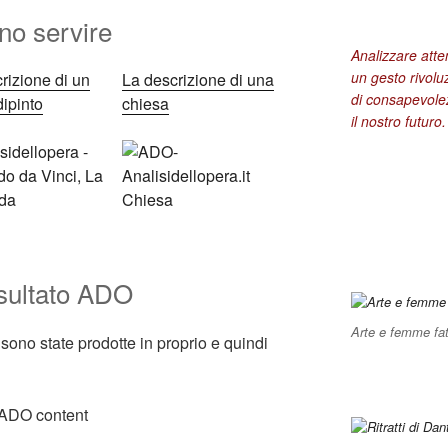
o servire
Analizzare att
un gesto rivolu
rizione di un
La descrizione di una
di consapevolez
 dipinto
chiesa
il nostro futuro.
nsultato ADO
Arte e femme fat
ono state prodotte in proprio e quindi