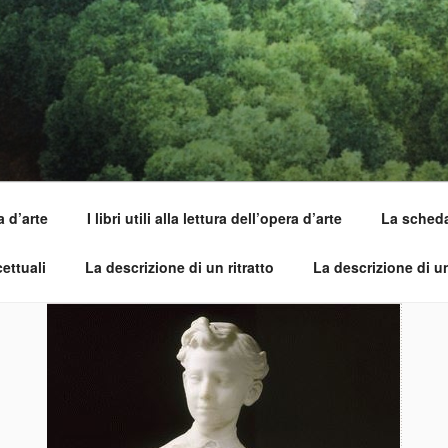
SI DELL'OPERA
pirle e imparare ad amarle
a d’arte
I libri utili alla lettura dell’opera d’arte
La scheda 
ettuali
La descrizione di un ritratto
La descrizione di 