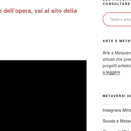
CONSULTARE
 dell’opera, vai al sito della
ARTE E META
Arte e Metaver
virtuali che p
progetti artisti
a leggere
METAVERSI D
Insegnare Mine
Scuola e Meta