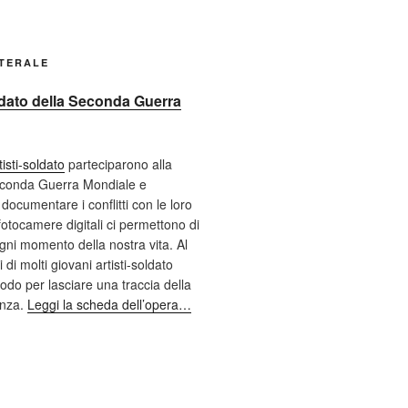
ATERALE
oldato della Seconda Guerra
tisti-soldato
parteciparono alla
econda Guerra Mondiale e
documentare i conflitti con le loro
fotocamere digitali ci permettono di
ni momento della nostra vita. Al
 di molti giovani artisti-soldato
odo per lasciare una traccia della
enza.
Leggi la scheda dell’opera…