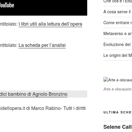
Che cos’è l’Edu
A cosa serve i
Come entrare 
ntitolato:
I libri utili alla lettura dell’opera
Metaverso e ar
Evoluzione del
ntitolato:
La scheda per l’analisi
Le origini del 
Arte e olocausto
edici bambino di Agnolo Bronzino
llopera.it di Marco Rabino- Tutti i diritti
ULTIMA SCHE
Selene Call