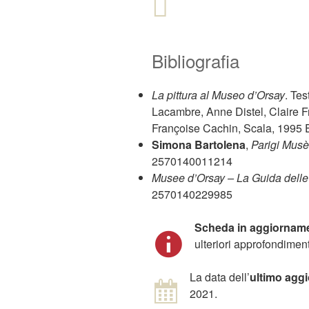
Bibliografia
La pittura al Museo d’Orsay
. Tes
Lacambre, Anne Distel, Claire 
Françoise Cachin, Scala, 199
Simona Bartolena
,
Parigi Musè
2570140011214
Musee d’Orsay – La Guida delle
2570140229985
Scheda in aggiornam
ulteriori approfondiment
La data dell’
ultimo agg
2021.