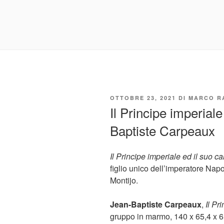
PUBBLICATO
OTTOBRE 23, 2021
DI
MARCO R
IL
Il Principe imperiale
Baptiste Carpeaux
Il Principe imperiale ed il suo c
figlio unico dell’imperatore Napo
Montijo.
Jean-Baptiste Carpeaux
,
Il Pr
gruppo in marmo, 140 x 65,4 x 6