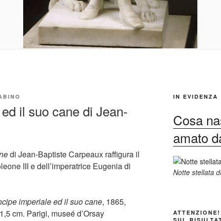
ABINO
IN EVIDENZA
 ed il suo cane di Jean-
Cosa nas
amato dag
ane
di Jean-Baptiste Carpeaux raffigura il
leone III e dell’imperatrice Eugenia di
Notte stellata 
incipe imperiale ed il suo cane
, 1865,
1,5 cm. Parigi, museé d’Orsay
ATTENZIONE!
SUL RISULTA