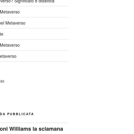
verso? Significato e didattica
l Metaverso
nel Metaverso
te
 Metaverso
Metaverso
DA PUBBLICATA
oni Williams la sciamana