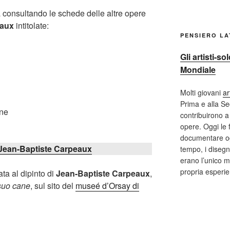
a consultando le schede delle altre opere
eaux
intitolate:
PENSIERO L
Gli artisti-s
Mondiale
Molti giovani
ar
Prima e alla S
ane
contribuirono a 
opere. Oggi le 
documentare og
Jean-Baptiste Carpeaux
tempo, i disegni
erano l’unico m
propria esperi
ta al dipinto di
Jean-Baptiste Carpeaux
,
 suo cane
, sul sito del
museé d’Orsay di