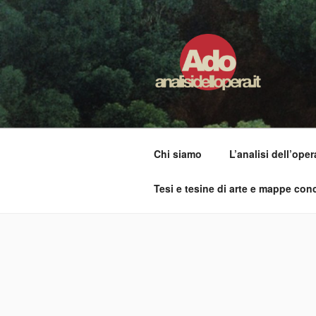
Salta
al
contenuto
ADO ANALI
Osservare le opere d'arte per ca
Chi siamo
L’analisi dell’oper
Tesi e tesine di arte e mappe conc