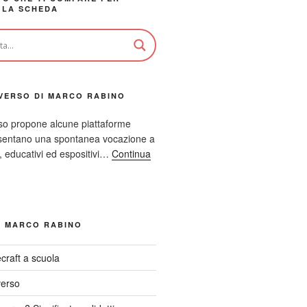
 LA SCHEDA
VERSO DI MARCO RABINO
so propone alcune piattaforme
resentano una spontanea vocazione a
ci, educativi ed espositivi…
Continua
I MARCO RABINO
craft a scuola
verso