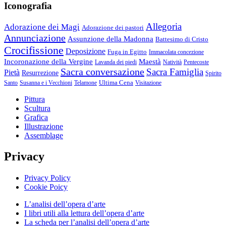
Iconografia
Allegoria
Adorazione dei Magi
Adorazione dei pastori
Annunciazione
Assunzione della Madonna
Battesimo di Cristo
Crocifissione
Deposizione
Fuga in Egitto
Immacolata concezione
Incoronazione della Vergine
Maestà
Lavanda dei piedi
Natività
Pentecoste
Sacra conversazione
Sacra Famiglia
Pietà
Resurrezione
Spirito
Ultima Cena
Santo
Susanna e i Vecchioni
Telamone
Visitazione
Pittura
Scultura
Grafica
Illustrazione
Assemblage
Privacy
Privacy Policy
Cookie Poicy
L’analisi dell’opera d’arte
I libri utili alla lettura dell’opera d’arte
La scheda per l’analisi dell’opera d’arte