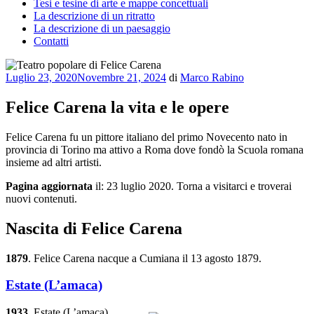
Tesi e tesine di arte e mappe concettuali
La descrizione di un ritratto
La descrizione di un paesaggio
Contatti
Pubblicato
Luglio 23, 2020
Novembre 21, 2024
di
Marco Rabino
il
Felice Carena la vita e le opere
Felice Carena fu un pittore italiano del primo Novecento nato in
provincia di Torino ma attivo a Roma dove fondò la Scuola romana
insieme ad altri artisti.
Pagina aggiornata
il: 23 luglio 2020. Torna a visitarci e troverai
nuovi contenuti.
Nascita di Felice Carena
1879
. Felice Carena nacque a Cumiana il 13 agosto 1879.
Estate (L’amaca)
1933
. Estate (L’amaca),