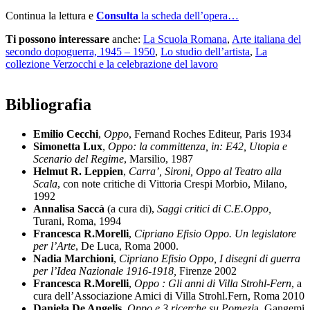
Continua la lettura e
Consulta
la scheda dell’opera…
Ti possono interessare
anche:
La Scuola Romana
,
Arte italiana del
secondo dopoguerra, 1945 – 1950
,
Lo studio dell’artista
,
La
collezione Verzocchi e la celebrazione del lavoro
Bibliografia
Emilio Cecchi
,
Oppo
, Fernand Roches Editeur, Paris 1934
Simonetta Lux
,
Oppo: la committenza, in: E42, Utopia e
Scenario del Regime
, Marsilio, 1987
Helmut R. Leppien
,
Carra’, Sironi, Oppo al Teatro alla
Scala
, con note critiche di Vittoria Crespi Morbio, Milano,
1992
Annalisa Saccà
(a cura di),
Saggi critici di C.E.Oppo,
Turani, Roma, 1994
Francesca R.Morelli
,
Cipriano Efisio Oppo. Un legislatore
per l’Arte
, De Luca, Roma 2000.
Nadia Marchioni
,
Cipriano Efisio Oppo, I disegni di guerra
per l’Idea Nazionale 1916-1918,
Firenze 2002
Francesca R.Morelli
,
Oppo : Gli anni di Villa Strohl-Fern
, a
cura dell’Associazione Amici di Villa Strohl.Fern, Roma 2010
Daniela De Angelis
,
Oppo e 3 ricerche su Pomezi
a, Gangemi