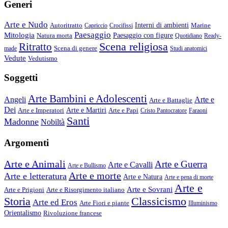
Generi
Arte e Nudo
Autoritratto
Interni di ambienti
Marine
Capriccio
Crocifissi
Paesaggio
Mitologia
Natura morta
Paesaggio con figure
Quotidiano
Ready-
Scena religiosa
Ritratto
Scena di genere
made
Studi anatomici
Vedute
Vedutismo
Soggetti
Arte Bambini e Adolescenti
Angeli
Arte e
Arte e Battaglie
Dei
Arte e Imperatori
Arte e Martiri
Arte e Papi
Cristo Pantocratore
Faraoni
Santi
Madonne
Nobiltà
Argomenti
Arte e Animali
Arte e Guerra
Arte e Cavalli
Arte e Bullismo
Arte e morte
Arte e letteratura
Arte e Natura
Arte e pena di morte
Arte e
Arte e Sovrani
Arte e Prigioni
Arte e Risorgimento italiano
Storia
Classicismo
Arte ed Eros
Arte Fiori e piante
Illuminismo
Orientalismo
Rivoluzione francese