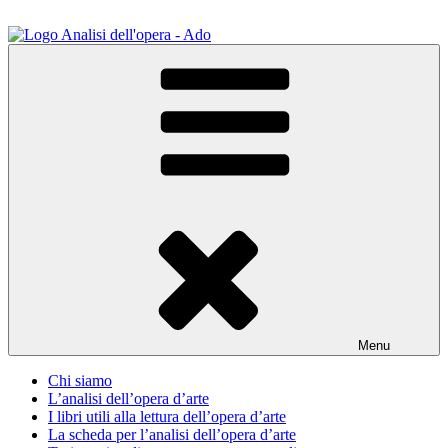
Salta
al
contenuto
ADO Analisi dell'opera
Osservare le opere d'arte per capirle e imparare ad amarle
Menu
Chi siamo
L’analisi dell’opera d’arte
I libri utili alla lettura dell’opera d’arte
La scheda per l’analisi dell’opera d’arte