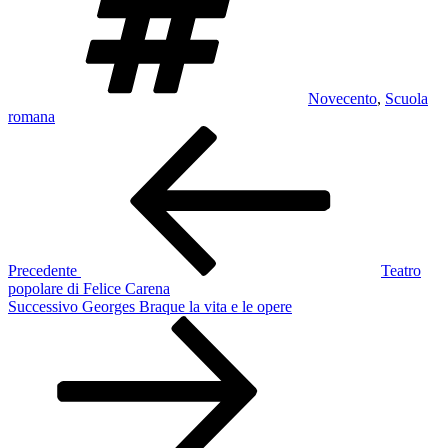
Novecento
,
Scuola
romana
Navigazione
Articolo
precedente:
articoli
Precedente
Teatro
popolare di Felice Carena
Articolo
Successivo
Georges Braque la vita e le opere
successivo