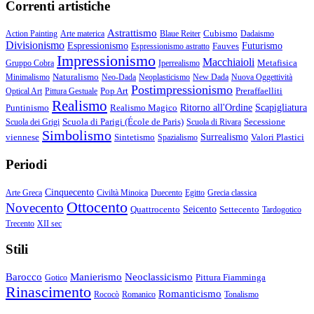
Correnti artistiche
Astrattismo
Cubismo
Action Painting
Arte materica
Blaue Reiter
Dadaismo
Divisionismo
Espressionismo
Fauves
Futurismo
Espressionismo astratto
Impressionismo
Macchiaioli
Metafisica
Gruppo Cobra
Iperrealismo
Naturalismo
Minimalismo
Neo-Dada
Neoplasticismo
New Dada
Nuova Oggettività
Postimpressionismo
Pop Art
Preraffaelliti
Optical Art
Pittura Gestuale
Realismo
Puntinismo
Realismo Magico
Ritorno all'Ordine
Scapigliatura
Scuola di Parigi (École de Paris)
Secessione
Scuola dei Grigi
Scuola di Rivara
Simbolismo
viennese
Sintetismo
Surrealismo
Valori Plastici
Spazialismo
Periodi
Cinquecento
Arte Greca
Civiltà Minoica
Duecento
Egitto
Grecia classica
Ottocento
Novecento
Quattrocento
Seicento
Settecento
Tardogotico
Trecento
XII sec
Stili
Barocco
Manierismo
Neoclassicismo
Pittura Fiamminga
Gotico
Rinascimento
Romanticismo
Rococò
Romanico
Tonalismo