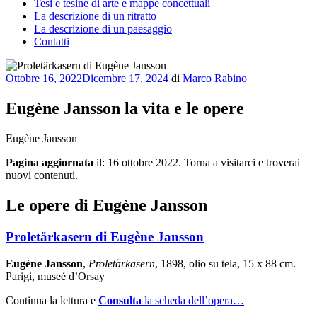
Tesi e tesine di arte e mappe concettuali
La descrizione di un ritratto
La descrizione di un paesaggio
Contatti
Pubblicato
Ottobre 16, 2022
Dicembre 17, 2024
di
Marco Rabino
il
Eugène Jansson la vita e le opere
Eugène Jansson
Pagina aggiornata
il: 16 ottobre 2022. Torna a visitarci e troverai
nuovi contenuti.
Le opere di Eugène Jansson
Proletärkasern di Eugène Jansson
Eugène Jansson
,
Proletärkasern
, 1898, olio su tela, 15 x 88 cm.
Parigi, museé d’Orsay
Continua la lettura e
Consulta
la scheda dell’opera…