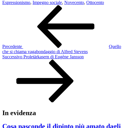
Espressionismo
,
Impegno sociale
,
Novecento
,
Ottocento
Navigazione
Articolo
precedente:
articoli
Precedente
Quello
che si chiama vagabondaggio di Alfred Stevens
Articolo
Successivo
Proletärkasern di Eugène Jansson
successivo
In evidenza
Cosa nasconde il dipinto più amato dagli