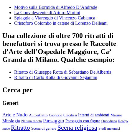
Motivo sulla Bormida di Alfredo D’Andrade
La Convalescente di Arturo Martini
Spiaggia a Viareggio di Vincenzo Cabianca
Cristoforo Colombo in catene di Lorenzo Delleani
Una collezione di oltre 700 ritratti di
benefattori si trova presso le Raccolte
d’Arte dell’Ospedale Maggiore, Ca’
Granda di Milano. Qualche esempio:
Ritratto di Giuseppe Rotta di Sebastiano De Albertis
Ritratto di Carlo Rotta di Giovanni Segantini
Cerca per
Generi
Arte e Nudo
Autoritratto
Interni di ambienti
Marine
Capriccio
Crocifissi
Paesaggio
Mitologia
Natura morta
Paesaggio con figure
Quotidiano
Ready-
Scena religiosa
Ritratto
Scena di genere
made
Studi anatomici