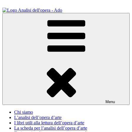
Salta
al
contenuto
ADO Analisi dell'opera
Osservare le opere d'arte per capirle e imparare ad amarle
Menu
Chi siamo
L’analisi dell’opera d’arte
I libri utili alla lettura dell’opera d’arte
La scheda per l’analisi dell’opera d’arte