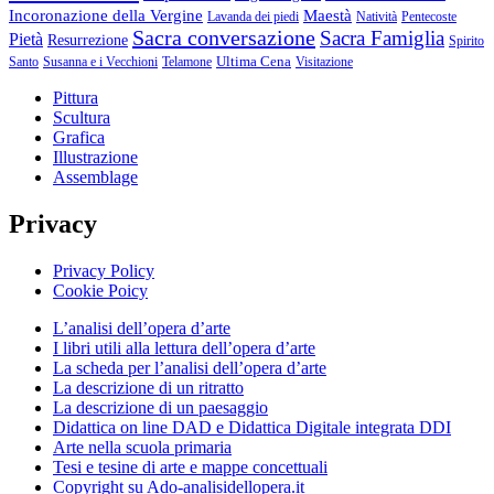
Incoronazione della Vergine
Maestà
Lavanda dei piedi
Natività
Pentecoste
Sacra conversazione
Sacra Famiglia
Pietà
Resurrezione
Spirito
Ultima Cena
Santo
Susanna e i Vecchioni
Telamone
Visitazione
Pittura
Scultura
Grafica
Illustrazione
Assemblage
Privacy
Privacy Policy
Cookie Poicy
L’analisi dell’opera d’arte
I libri utili alla lettura dell’opera d’arte
La scheda per l’analisi dell’opera d’arte
La descrizione di un ritratto
La descrizione di un paesaggio
Didattica on line DAD e Didattica Digitale integrata DDI
Arte nella scuola primaria
Tesi e tesine di arte e mappe concettuali
Copyright su Ado-analisidellopera.it