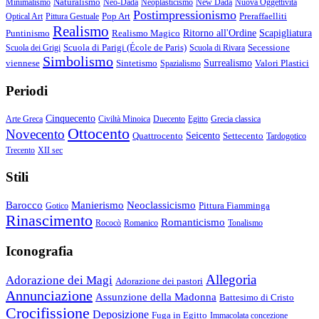
Naturalismo
Minimalismo
Neo-Dada
Neoplasticismo
New Dada
Nuova Oggettività
Postimpressionismo
Pop Art
Preraffaelliti
Optical Art
Pittura Gestuale
Realismo
Puntinismo
Realismo Magico
Ritorno all'Ordine
Scapigliatura
Scuola di Parigi (École de Paris)
Secessione
Scuola dei Grigi
Scuola di Rivara
Simbolismo
viennese
Sintetismo
Surrealismo
Valori Plastici
Spazialismo
Periodi
Cinquecento
Arte Greca
Civiltà Minoica
Duecento
Egitto
Grecia classica
Ottocento
Novecento
Quattrocento
Seicento
Settecento
Tardogotico
Trecento
XII sec
Stili
Barocco
Manierismo
Neoclassicismo
Pittura Fiamminga
Gotico
Rinascimento
Romanticismo
Rococò
Romanico
Tonalismo
Iconografia
Allegoria
Adorazione dei Magi
Adorazione dei pastori
Annunciazione
Assunzione della Madonna
Battesimo di Cristo
Crocifissione
Deposizione
Fuga in Egitto
Immacolata concezione