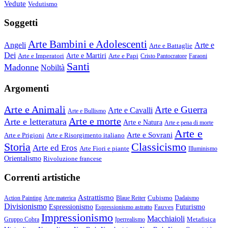
Vedute
Vedutismo
Soggetti
Arte Bambini e Adolescenti
Angeli
Arte e
Arte e Battaglie
Dei
Arte e Imperatori
Arte e Martiri
Arte e Papi
Cristo Pantocratore
Faraoni
Santi
Madonne
Nobiltà
Argomenti
Arte e Animali
Arte e Guerra
Arte e Cavalli
Arte e Bullismo
Arte e morte
Arte e letteratura
Arte e Natura
Arte e pena di morte
Arte e
Arte e Sovrani
Arte e Prigioni
Arte e Risorgimento italiano
Storia
Classicismo
Arte ed Eros
Arte Fiori e piante
Illuminismo
Orientalismo
Rivoluzione francese
Correnti artistiche
Astrattismo
Cubismo
Action Painting
Arte materica
Blaue Reiter
Dadaismo
Divisionismo
Espressionismo
Fauves
Futurismo
Espressionismo astratto
Impressionismo
Macchiaioli
Metafisica
Gruppo Cobra
Iperrealismo