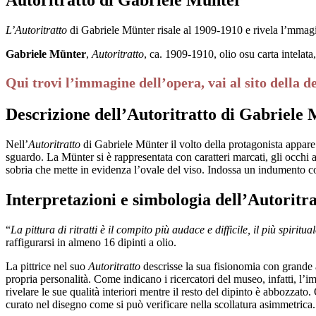
L’Autoritratto
di Gabriele Münter risale al 1909-1910 e rivela l’mmagine
Gabriele Münter
,
Autoritratto
, ca. 1909-1910, olio osu carta intel
Qui trovi l’immagine dell’opera, vai al sito della d
Descrizione dell’Autoritratto di Gabriele
Nell’
Autoritratto
di Gabriele Münter il volto della protagonista appare s
sguardo. La Münter si è rappresentata con caratteri marcati, gli occhi a
sobria che mette in evidenza l’ovale del viso. Indossa un indumento con
Interpretazioni e simbologia dell’Autoritr
“
La pittura di ritratti è il compito più audace e difficile, il più spiritua
raffigurarsi in almeno 16 dipinti a olio.
La pittrice nel suo
Autoritratto
descrisse la sua fisionomia con grande a
propria personalità. Come indicano i ricercatori del museo, infatti, l’im
rivelare le sue qualità interiori mentre il resto del dipinto è abbozzat
curato nel disegno come si può verificare nella scollatura asimmetrica. 