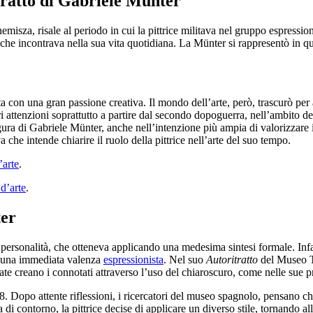
itratto di Gabriele Münter
sza, risale al periodo in cui la pittrice militava nel gruppo espressio
 che incontrava nella sua vita quotidiana. La Münter si rappresentò in q
ata con una gran passione creativa. Il mondo dell’arte, però, trascurò p
ori attenzioni soprattutto a partire dal secondo dopoguerra, nell’ambito dell
ura di Gabriele Münter, anche nell’intenzione più ampia di valorizzare il
he intende chiarire il ruolo della pittrice nell’arte del suo tempo.
’arte
.
 d’arte
.
ter
e personalità, che otteneva applicando una medesima sintesi formale. Infatt
sì una immediata valenza
espressionista
. Nel suo
Autoritratto
del Museo T
urate creano i connotati attraverso l’uso del chiaroscuro, come nelle sue 
08. Dopo attente riflessioni, i ricercatori del museo spagnolo, pensano che
 di contorno, la pittrice decise di applicare un diverso stile, tornando a