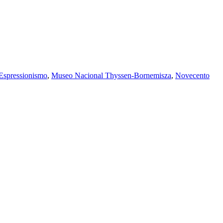
Espressionismo
,
Museo Nacional Thyssen-Bornemisza
,
Novecento