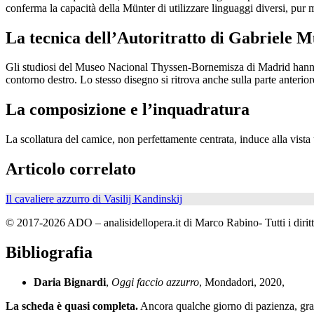
conferma la capacità della Münter di utilizzare linguaggi diversi, pur 
La tecnica dell’Autoritratto di Gabriele 
Gli studiosi del Museo Nacional Thyssen-Bornemisza di Madrid hanno sco
contorno destro. Lo stesso disegno si ritrova anche sulla parte anteriore
La composizione e l’inquadratura
La scollatura del camice, non perfettamente centrata, induce alla vist
Articolo correlato
Il cavaliere azzurro di Vasilij Kandinskij
© 2017-2026 ADO – analisidellopera.it di Marco Rabino- Tutti i diritti
Bibliografia
Daria Bignardi
,
Oggi faccio azzurro
, Mondadori, 2020,
La scheda è quasi completa.
Ancora qualche giorno di pazienza, grazi