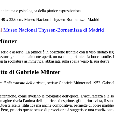
 intima e psicologica della pittrice espressionista.
ata, 49 x 33,6 cm. Museo Nacional Thyssen-Bornemisza, Madrid
el
Museo Nacional Thyssen-Bornemisza di Madrid
 Münter
erio e assorto. La pittrice è in posizione frontale con il viso ruotato leg
zzurri grandi e totalmente aperti, un naso importante e la bocca sottile.
 la scollatura asimmetrica, abbassata sulla spalla verso la sua destra.
atto di Gabriele Münter
le, il più estremo dell’artista
“, scrisse Gabriele Münter nel 1952. Gabriele 
ttenzione, come rivelano le fotografie dell’epoca. L’accuratezza e la so
magine rivela l’anima della pittrice ed esprime, già a prima vista, il suo
o. Questa scelta, stilistica ma anche compositiva, permette di porre maggi
Però, proprio questo senso di provvisorietà suggerisce una condizione esi