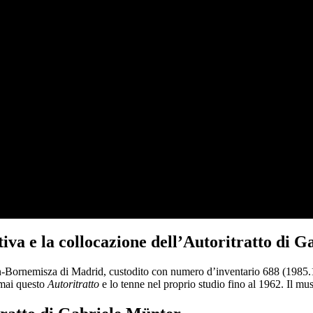
sitiva e la collocazione dell’Autoritratto di
Bornemisza di Madrid, custodito con numero d’inventario 688 (1985.17)
e mai questo
Autoritratto
e lo tenne nel proprio studio fino al 1962. Il mu