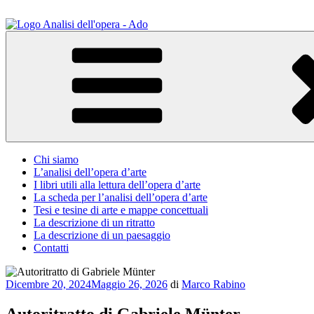
Salta
al
contenuto
ADO Analisi dell'opera
Osservare le opere d'arte per capirle e imparare ad amarle
Chi siamo
L’analisi dell’opera d’arte
I libri utili alla lettura dell’opera d’arte
La scheda per l’analisi dell’opera d’arte
Tesi e tesine di arte e mappe concettuali
La descrizione di un ritratto
La descrizione di un paesaggio
Contatti
Pubblicato
Dicembre 20, 2024
Maggio 26, 2026
di
Marco Rabino
il
Autoritratto di Gabriele Münter