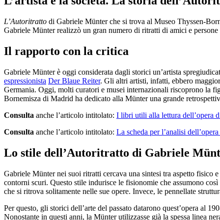
L’artista e la società. La storia dell’Autor
L’Autoritratto
di Gabriele Münter che si trova al Museo Thyssen-Bornemi
Gabriele Münter realizzò un gran numero di ritratti di amici e persone
Il rapporto con la critica
Gabriele Münter è oggi considerata dagli storici un’artista spregiudic
espressionista
Der Blaue Reiter
. Gli altri artisti, infatti, ebbero maggi
Germania. Oggi, molti curatori e musei internazionali riscoprono la fig
Bornemisza di Madrid ha dedicato alla Münter una grande retrospettiva c
Consulta
anche l’articolo intitolato:
I libri utili alla lettura dell’opera d
Consulta
anche l’articolo intitolato:
La scheda per l’analisi dell’opera
Lo stile dell’Autoritratto di Gabriele Mün
Gabriele Münter nei suoi ritratti cercava una sintesi tra aspetto fisico 
contorni scuri. Questo stile indurisce le fisionomie che assumono co
che si ritrova solitamente nelle sue opere. Invece, le pennellate strutt
Per questo, gli storici dell’arte del passato datarono quest’opera al 19
Nonostante in questi anni, la Münter utilizzasse già la spessa linea nera