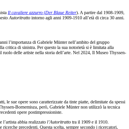
nista
Il cavaliere azzurro
(
Der Blaue Reiter
). A partire dal 1908-1909,
uesto
Autoritratto
intorno agli anni 1909-1910 all’età di circa 30 anni.
er anni l’importanza di Gabriele Münter nell’ambito del gruppo
a critica di sinistra. Per questo la sua notorietà si è limitata alla
 ruolo delle artiste nella storia dell’arte. Nel 2024, Il Museo Thyssen-
i, le sue opere sono caratterizzate da tinte piatte, delimitate da spessi
hyssen-Bornemisza, però, Gabriele Münter non utilizzò la tecnica
precedenti opere postimpressioniste.
 l’artista abbia realizzato
l’Autoritratto
tra il 1909 e il 1910.
lle ricerche precedenti. Questa scelta, sempre secondo i ricercatori,