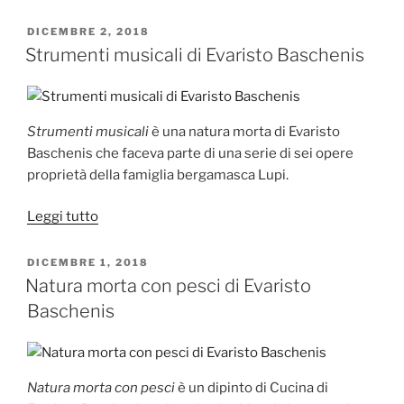
musicali
e
PUBBLICATO
DICEMBRE 2, 2018
IL
tendone
Strumenti musicali di Evaristo Baschenis
verde
di
Evaristo
Strumenti musicali
è una natura morta di Evaristo
Baschenis”
Baschenis che faceva parte di una serie di sei opere
proprietà della famiglia bergamasca Lupi.
“Strumenti
Leggi tutto
musicali
di
PUBBLICATO
DICEMBRE 1, 2018
IL
Evaristo
Natura morta con pesci di Evaristo
Baschenis”
Baschenis
Natura morta con pesci
è un dipinto di Cucina di