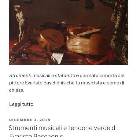
Strumenti musicali e statuetta
è una natura morta del
pittore Evaristo Baschenis che fu musicista e uomo di
chiesa.
“Strumenti
Leggi tutto
musicali
e
PUBBLICATO
DICEMBRE 3, 2018
IL
statuetta
Strumenti musicali e tendone verde di
di
Evaristo Baschenis