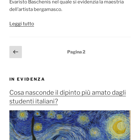
Evaristo Baschenis nel quale si evidenzia la maestria
dell’artista bergamasco.
“Natura
Leggi tutto
morta
con
pesci
Paginazione
Pagina
Pagina
2
di
precedente
degli
Evaristo
articoli
Baschenis”
IN EVIDENZA
Cosa nasconde il dipinto più amato dagli
studenti italiani?