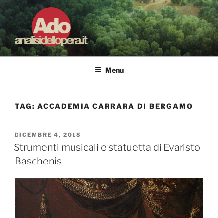
Salta
al
contenuto
ADO ANALISI DELL'OPERA
Osservare le opere d'arte per capirle e imparare ad amarle
Menu
TAG:
ACCADEMIA CARRARA DI BERGAMO
PUBBLICATO
DICEMBRE 4, 2018
IL
Strumenti musicali e statuetta di Evaristo
Baschenis