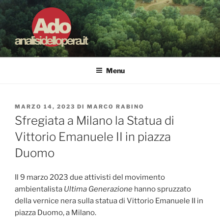
Salta
al
contenuto
ADO ANALISI DELL'OPERA
Osservare le opere d'arte per capirle e imparare ad amarle
Menu
PUBBLICATO
MARZO 14, 2023
DI
MARCO RABINO
IL
Sfregiata a Milano la Statua di
Vittorio Emanuele II in piazza
Duomo
Il 9 marzo 2023 due attivisti del movimento
ambientalista
Ultima Generazione
hanno spruzzato
della vernice nera sulla statua di Vittorio Emanuele II in
piazza Duomo, a Milano.