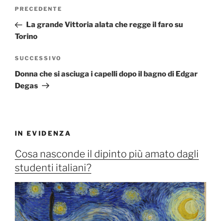
Navigazione
Articolo
PRECEDENTE
articoli
precedente:
La grande Vittoria alata che regge il faro su
Torino
Articolo
SUCCESSIVO
successivo
Donna che si asciuga i capelli dopo il bagno di Edgar
Degas
IN EVIDENZA
Cosa nasconde il dipinto più amato dagli
studenti italiani?