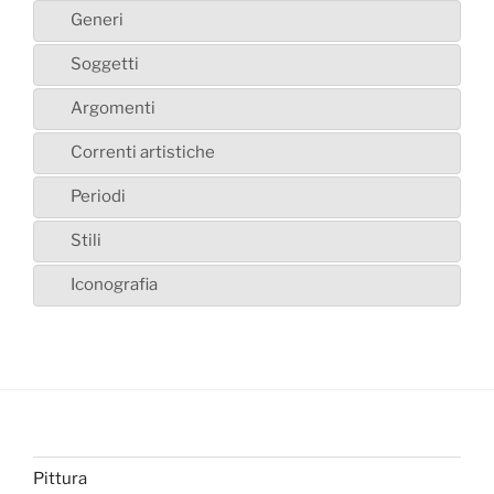
Generi
Soggetti
Argomenti
Correnti artistiche
Periodi
Stili
Iconografia
Pittura