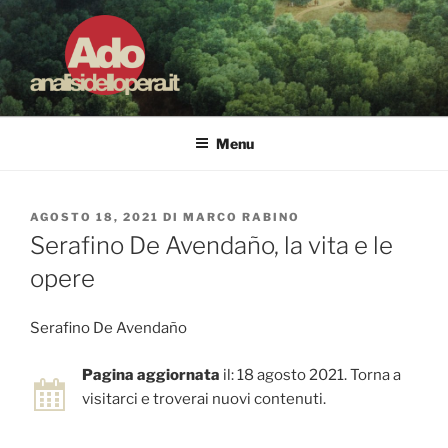
Salta
al
contenuto
ADO ANALISI DELL'OPERA
Osservare le opere d'arte per capirle e imparare ad amarle
Menu
PUBBLICATO
AGOSTO 18, 2021
DI
MARCO RABINO
IL
Serafino De Avendaño, la vita e le
opere
Serafino De Avendaño
Pagina aggiornata
il: 18 agosto 2021. Torna a
visitarci e troverai nuovi contenuti.