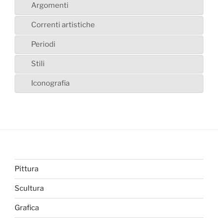
Argomenti
Correnti artistiche
Periodi
Stili
Iconografia
Pittura
Scultura
Grafica