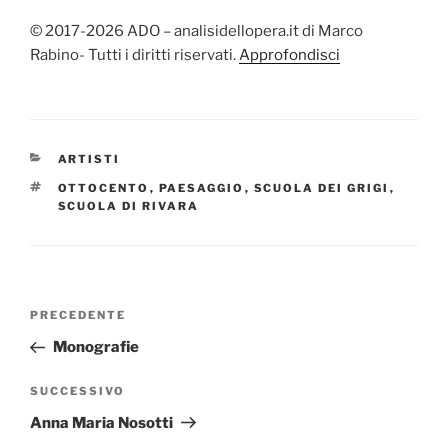
© 2017-2026 ADO – analisidellopera.it di Marco
Rabino- Tutti i diritti riservati.
Approfondisci
CATEGORIE
ARTISTI
TAG
OTTOCENTO
,
PAESAGGIO
,
SCUOLA DEI GRIGI
,
SCUOLA DI RIVARA
Navigazione
Articolo
PRECEDENTE
articoli
precedente:
Monografie
Articolo
SUCCESSIVO
successivo
Anna Maria Nosotti