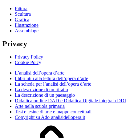
Pittura
Scultura
Grafica
Illustrazione
Assemblage
Privacy
Privacy Policy
Cookie Poicy
L’analisi dell’opera d’arte
I libri utili alla lettura dell’opera d’arte
La scheda per l’analisi dell’opera d’arte
La descrizione di un ritratto
La descrizione di un paesaggio
Didattica on line DAD e Didattica Digitale integrata DDI
Arte nella scuola primaria
Tesi e tesine di arte e mappe concettuali
Copyright su Ado-analisidellopera.it
Privacy
Policy