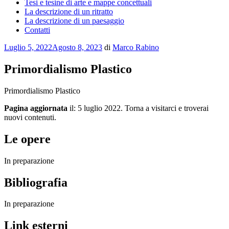
Tesi e tesine di arte e mappe concettuali
La descrizione di un ritratto
La descrizione di un paesaggio
Contatti
Pubblicato
Luglio 5, 2022
Agosto 8, 2023
di
Marco Rabino
il
Primordialismo Plastico
Primordialismo Plastico
Pagina aggiornata
il: 5 luglio 2022. Torna a visitarci e troverai
nuovi contenuti.
Le opere
In preparazione
Bibliografia
In preparazione
Link esterni