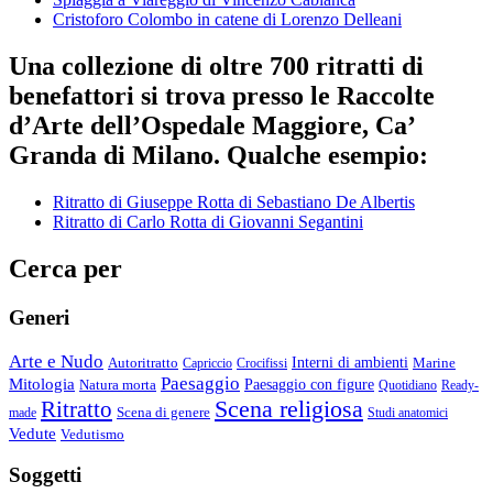
Cristoforo Colombo in catene di Lorenzo Delleani
Una collezione di oltre 700 ritratti di
benefattori si trova presso le Raccolte
d’Arte dell’Ospedale Maggiore, Ca’
Granda di Milano. Qualche esempio:
Ritratto di Giuseppe Rotta di Sebastiano De Albertis
Ritratto di Carlo Rotta di Giovanni Segantini
Cerca per
Generi
Arte e Nudo
Autoritratto
Interni di ambienti
Marine
Capriccio
Crocifissi
Paesaggio
Mitologia
Natura morta
Paesaggio con figure
Quotidiano
Ready-
Scena religiosa
Ritratto
Scena di genere
made
Studi anatomici
Vedute
Vedutismo
Soggetti