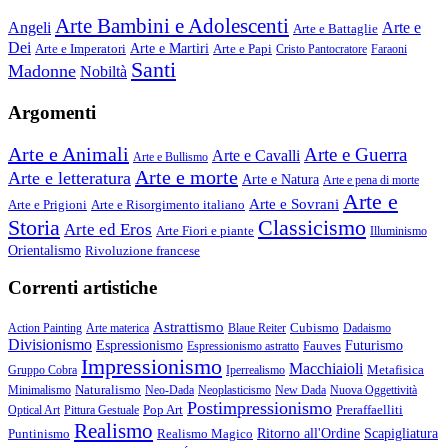
Arte Bambini e Adolescenti
Angeli
Arte e
Arte e Battaglie
Dei
Arte e Imperatori
Arte e Martiri
Arte e Papi
Cristo Pantocratore
Faraoni
Santi
Madonne
Nobiltà
Argomenti
Arte e Animali
Arte e Guerra
Arte e Cavalli
Arte e Bullismo
Arte e morte
Arte e letteratura
Arte e Natura
Arte e pena di morte
Arte e
Arte e Sovrani
Arte e Prigioni
Arte e Risorgimento italiano
Storia
Classicismo
Arte ed Eros
Arte Fiori e piante
Illuminismo
Orientalismo
Rivoluzione francese
Correnti artistiche
Astrattismo
Cubismo
Action Painting
Arte materica
Blaue Reiter
Dadaismo
Divisionismo
Espressionismo
Fauves
Futurismo
Espressionismo astratto
Impressionismo
Macchiaioli
Metafisica
Gruppo Cobra
Iperrealismo
Naturalismo
Minimalismo
Neo-Dada
Neoplasticismo
New Dada
Nuova Oggettività
Postimpressionismo
Pop Art
Preraffaelliti
Optical Art
Pittura Gestuale
Realismo
Puntinismo
Realismo Magico
Ritorno all'Ordine
Scapigliatura