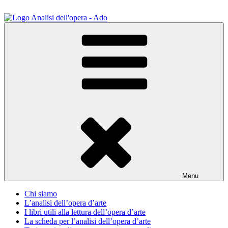
Salta
al
contenuto
ADO Analisi dell'opera
Osservare le opere d'arte per capirle e imparare ad amarle
Menu
Chi siamo
L’analisi dell’opera d’arte
I libri utili alla lettura dell’opera d’arte
La scheda per l’analisi dell’opera d’arte