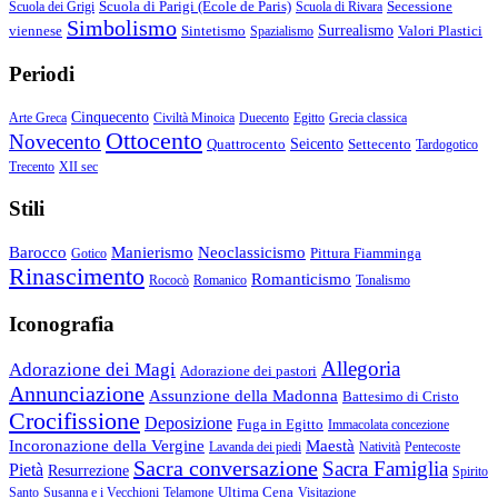
Scuola di Parigi (École de Paris)
Secessione
Scuola dei Grigi
Scuola di Rivara
Simbolismo
viennese
Sintetismo
Surrealismo
Valori Plastici
Spazialismo
Periodi
Cinquecento
Arte Greca
Civiltà Minoica
Duecento
Egitto
Grecia classica
Ottocento
Novecento
Quattrocento
Seicento
Settecento
Tardogotico
Trecento
XII sec
Stili
Barocco
Manierismo
Neoclassicismo
Pittura Fiamminga
Gotico
Rinascimento
Romanticismo
Rococò
Romanico
Tonalismo
Iconografia
Allegoria
Adorazione dei Magi
Adorazione dei pastori
Annunciazione
Assunzione della Madonna
Battesimo di Cristo
Crocifissione
Deposizione
Fuga in Egitto
Immacolata concezione
Incoronazione della Vergine
Maestà
Lavanda dei piedi
Natività
Pentecoste
Sacra conversazione
Sacra Famiglia
Pietà
Resurrezione
Spirito
Ultima Cena
Santo
Susanna e i Vecchioni
Telamone
Visitazione