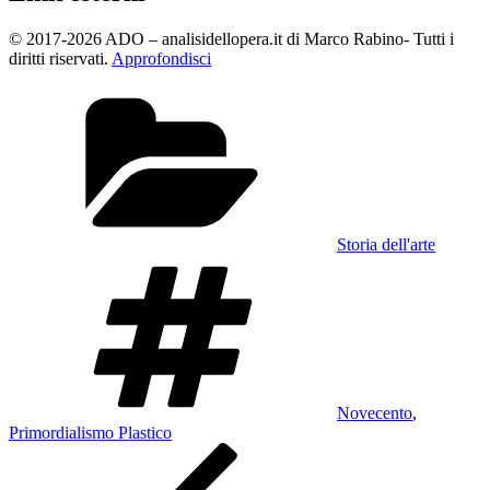
© 2017-2026 ADO – analisidellopera.it di Marco Rabino- Tutti i
diritti riservati.
Approfondisci
Categorie
Storia dell'arte
Tag
Novecento
,
Primordialismo Plastico
Navigazione
Articolo
precedente:
articoli