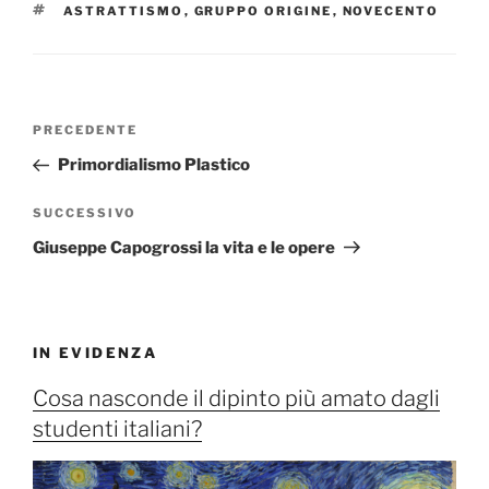
TAG
ASTRATTISMO
,
GRUPPO ORIGINE
,
NOVECENTO
Navigazione
Articolo
PRECEDENTE
articoli
precedente:
Primordialismo Plastico
Articolo
SUCCESSIVO
successivo
Giuseppe Capogrossi la vita e le opere
IN EVIDENZA
Cosa nasconde il dipinto più amato dagli
studenti italiani?