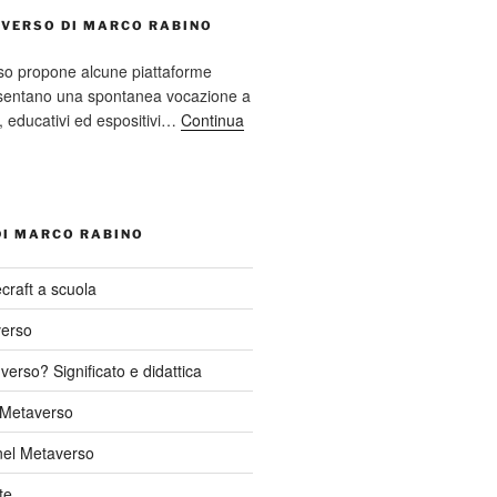
AVERSO DI MARCO RABINO
so propone alcune piattaforme
resentano una spontanea vocazione a
ci, educativi ed espositivi…
Continua
DI MARCO RABINO
craft a scuola
verso
verso? Significato e didattica
l Metaverso
nel Metaverso
te