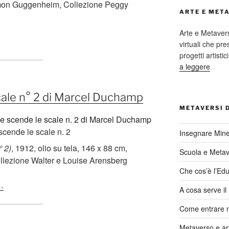
mon Guggenheim, Collezione Peggy
ARTE E MET
Arte e Metaver
virtuali che p
progetti artisti
a leggere
ale n° 2 di Marcel Duchamp
METAVERSI 
cende le scale n. 2
Insegnare Mine
° 2)
, 1912, olio su tela, 146 x 88 cm,
Scuola e Meta
llezione Walter e Louise Arensberg
Che cos’è l’Edu
…
A cosa serve i
Come entrare 
Metaverso e ar