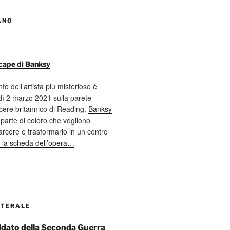
ANO
cape di Banksy
nto dell’artista più misterioso è
ì 2 marzo 2021 sulla parete
cere britannico di Reading.
Banksy
 parte di coloro che vogliono
 carcere e trasformarlo in un centro
 la scheda dell’opera…
ATERALE
soldato della Seconda Guerra