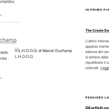
Pompidou
IN PRIMO PI
…
The Create Es
Duchamp
L’ultimo interve
apparso marted
esterna del car
-made
L.H.O.O.Q.
si schiera dalla
entre
riqualificare il
culturale.
Leggi
…
PENSIERO L
Gli artisti-