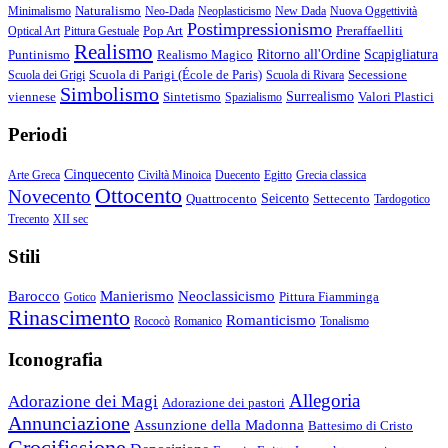
Naturalismo
Minimalismo
Neo-Dada
Neoplasticismo
New Dada
Nuova Oggettività
Postimpressionismo
Pop Art
Preraffaelliti
Optical Art
Pittura Gestuale
Realismo
Puntinismo
Realismo Magico
Ritorno all'Ordine
Scapigliatura
Scuola di Parigi (École de Paris)
Secessione
Scuola dei Grigi
Scuola di Rivara
Simbolismo
viennese
Sintetismo
Surrealismo
Valori Plastici
Spazialismo
Periodi
Cinquecento
Arte Greca
Civiltà Minoica
Duecento
Egitto
Grecia classica
Ottocento
Novecento
Quattrocento
Seicento
Settecento
Tardogotico
Trecento
XII sec
Stili
Barocco
Manierismo
Neoclassicismo
Pittura Fiamminga
Gotico
Rinascimento
Romanticismo
Rococò
Romanico
Tonalismo
Iconografia
Allegoria
Adorazione dei Magi
Adorazione dei pastori
Annunciazione
Assunzione della Madonna
Battesimo di Cristo
Crocifissione