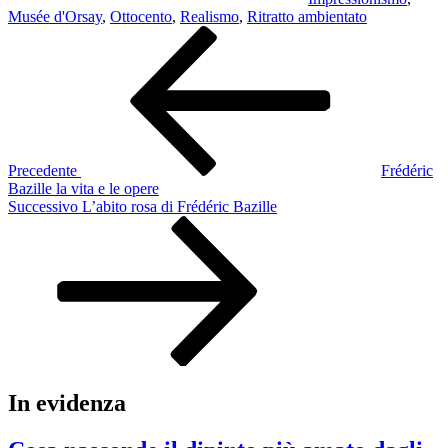
Musée d'Orsay
,
Ottocento
,
Realismo
,
Ritratto ambientato
Navigazione
Articolo
precedente:
articoli
Precedente
Frédéric
Bazille la vita e le opere
Articolo
Successivo
L’abito rosa di Frédéric Bazille
successivo
In evidenza