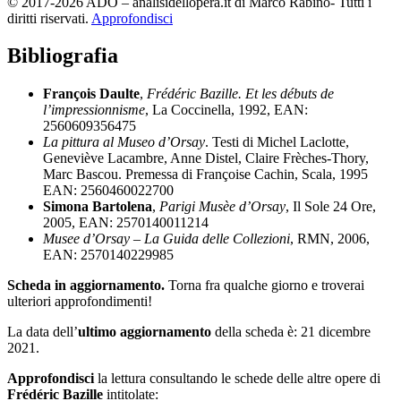
© 2017-2026 ADO – analisidellopera.it di Marco Rabino- Tutti i
diritti riservati.
Approfondisci
Bibliografia
François Daulte
,
Frédéric Bazille. Et les débuts de
l’impressionnisme
, La Coccinella, 1992, EAN:
2560609356475
La pittura al Museo d’Orsay
. Testi di Michel Laclotte,
Geneviève Lacambre, Anne Distel, Claire Frèches-Thory,
Marc Bascou. Premessa di Françoise Cachin, Scala, 1995
EAN: 2560460022700
Simona Bartolena
,
Parigi Musèe d’Orsay
, Il Sole 24 Ore,
2005, EAN: 2570140011214
Musee d’Orsay – La Guida delle Collezioni
, RMN, 2006,
EAN: 2570140229985
Scheda in aggiornamento.
Torna fra qualche giorno e troverai
ulteriori approfondimenti!
La data dell’
ultimo aggiornamento
della scheda è: 21 dicembre
2021.
Approfondisci
la lettura consultando le schede delle altre opere di
Frédéric Bazille
intitolate: