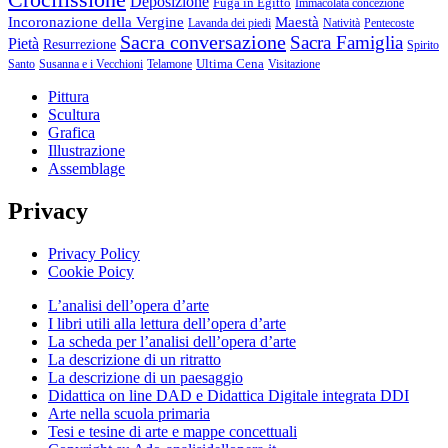
Deposizione
Fuga in Egitto
Immacolata concezione
Incoronazione della Vergine
Maestà
Lavanda dei piedi
Natività
Pentecoste
Sacra conversazione
Sacra Famiglia
Pietà
Resurrezione
Spirito
Ultima Cena
Santo
Susanna e i Vecchioni
Telamone
Visitazione
Pittura
Scultura
Grafica
Illustrazione
Assemblage
Privacy
Privacy Policy
Cookie Poicy
L’analisi dell’opera d’arte
I libri utili alla lettura dell’opera d’arte
La scheda per l’analisi dell’opera d’arte
La descrizione di un ritratto
La descrizione di un paesaggio
Didattica on line DAD e Didattica Digitale integrata DDI
Arte nella scuola primaria
Tesi e tesine di arte e mappe concettuali