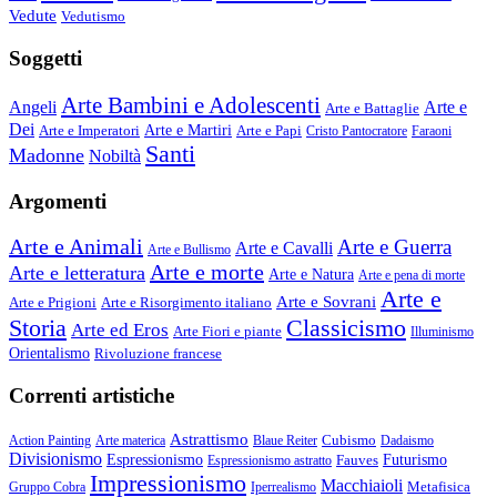
Vedute
Vedutismo
Soggetti
Arte Bambini e Adolescenti
Angeli
Arte e
Arte e Battaglie
Dei
Arte e Imperatori
Arte e Martiri
Arte e Papi
Cristo Pantocratore
Faraoni
Santi
Madonne
Nobiltà
Argomenti
Arte e Animali
Arte e Guerra
Arte e Cavalli
Arte e Bullismo
Arte e morte
Arte e letteratura
Arte e Natura
Arte e pena di morte
Arte e
Arte e Sovrani
Arte e Prigioni
Arte e Risorgimento italiano
Storia
Classicismo
Arte ed Eros
Arte Fiori e piante
Illuminismo
Orientalismo
Rivoluzione francese
Correnti artistiche
Astrattismo
Cubismo
Action Painting
Arte materica
Blaue Reiter
Dadaismo
Divisionismo
Espressionismo
Fauves
Futurismo
Espressionismo astratto
Impressionismo
Macchiaioli
Metafisica
Gruppo Cobra
Iperrealismo