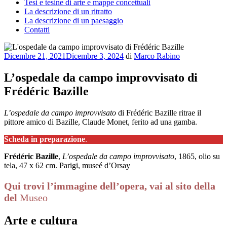
Tesi e tesine di arte e mappe concettuali
La descrizione di un ritratto
La descrizione di un paesaggio
Contatti
Pubblicato
Dicembre 21, 2021
Dicembre 3, 2024
di
Marco Rabino
il
L’ospedale da campo improvvisato di
Frédéric Bazille
L’ospedale da campo improvvisato
di Frédéric Bazille ritrae il
pittore amico di Bazille, Claude Monet, ferito ad una gamba.
Scheda in preparazione
.
Frédéric Bazille
,
L’ospedale da campo improvvisato
, 1865, olio su
tela, 47 x 62 cm. Parigi, museé d’Orsay
Qui trovi l’immagine dell’opera, vai al sito della
del
Museo
Arte e cultura