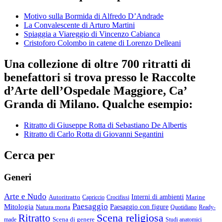
Motivo sulla Bormida di Alfredo D’Andrade
La Convalescente di Arturo Martini
Spiaggia a Viareggio di Vincenzo Cabianca
Cristoforo Colombo in catene di Lorenzo Delleani
Una collezione di oltre 700 ritratti di
benefattori si trova presso le Raccolte
d’Arte dell’Ospedale Maggiore, Ca’
Granda di Milano. Qualche esempio:
Ritratto di Giuseppe Rotta di Sebastiano De Albertis
Ritratto di Carlo Rotta di Giovanni Segantini
Cerca per
Generi
Arte e Nudo
Autoritratto
Interni di ambienti
Marine
Capriccio
Crocifissi
Paesaggio
Mitologia
Natura morta
Paesaggio con figure
Quotidiano
Ready-
Scena religiosa
Ritratto
Scena di genere
made
Studi anatomici