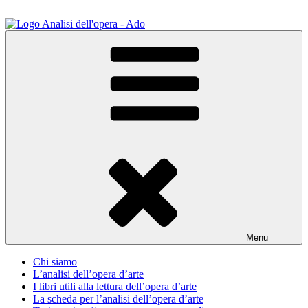
Salta
al
contenuto
ADO Analisi dell'opera
Osservare le opere d'arte per capirle e imparare ad amarle
Menu
Chi siamo
L’analisi dell’opera d’arte
I libri utili alla lettura dell’opera d’arte
La scheda per l’analisi dell’opera d’arte