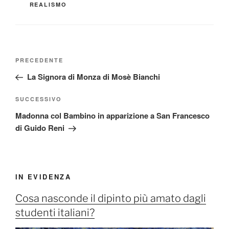
REALISMO
Navigazione
Articolo
PRECEDENTE
articoli
precedente:
La Signora di Monza di Mosè Bianchi
Articolo
SUCCESSIVO
successivo
Madonna col Bambino in apparizione a San Francesco
di Guido Reni
IN EVIDENZA
Cosa nasconde il dipinto più amato dagli
studenti italiani?