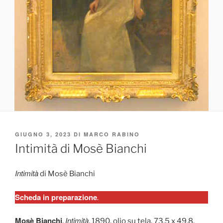
PUBBLICATO
GIUGNO 3, 2023
DI
MARCO RABINO
IL
Intimità di Mosè Bianchi
Intimità
di Mosè Bianchi
Scheda in preparazione
.
Mosè Bianchi
Intimità
,
, 1890, olio su tela, 73,5 x 49,8.