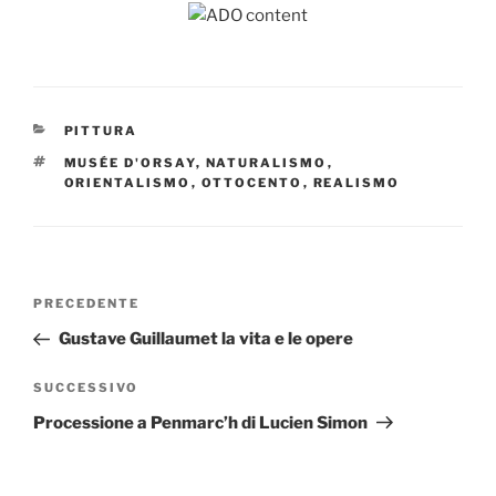
CATEGORIE
PITTURA
TAG
MUSÉE D'ORSAY
,
NATURALISMO
,
ORIENTALISMO
,
OTTOCENTO
,
REALISMO
Navigazione
Articolo
PRECEDENTE
articoli
precedente:
Gustave Guillaumet la vita e le opere
Articolo
SUCCESSIVO
successivo
Processione a Penmarc’h di Lucien Simon