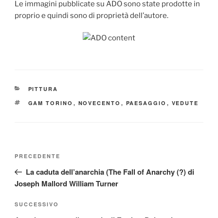
Le immagini pubblicate su ADO sono state prodotte in
proprio e quindi sono di proprietà dell’autore.
CATEGORIE
PITTURA
TAG
GAM TORINO
,
NOVECENTO
,
PAESAGGIO
,
VEDUTE
Navigazione
Articolo
PRECEDENTE
articoli
precedente:
La caduta dell’anarchia (The Fall of Anarchy (?) di
Joseph Mallord William Turner
Articolo
SUCCESSIVO
successivo