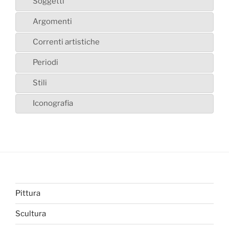
Soggetti
Argomenti
Correnti artistiche
Periodi
Stili
Iconografia
Pittura
Scultura