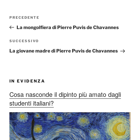
Navigazione
Articolo
PRECEDENTE
articoli
precedente:
La mongolfiera di Pierre Puvis de Chavannes
Articolo
SUCCESSIVO
successivo
La giovane madre di Pierre Puvis de Chavannes
IN EVIDENZA
Cosa nasconde il dipinto più amato dagli
studenti italiani?