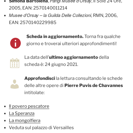
Parigi Musèe d’Orsay
Simona Bartolena
,
, Il Sole 24 Ore,
2005, EAN: 2570140011214
Musee d’Orsay – la Guilda Delle Collezioni
, RMN, 2006,
EAN: 2570140229985
Scheda in aggiornamento.
Torna fra qualche
giorno e troverai ulteriori approfondimenti!
La data dell’
ultimo aggiornamento
della
scheda è: 24 giugno 2021.
Approfondisci
la lettura consultando le schede
delle altre opere di
Pierre Puvis de Chavannes
intitolate:
Il povero pescatore
La Speranza
La mongolfiera
Veduta sul palazzo di Versailles