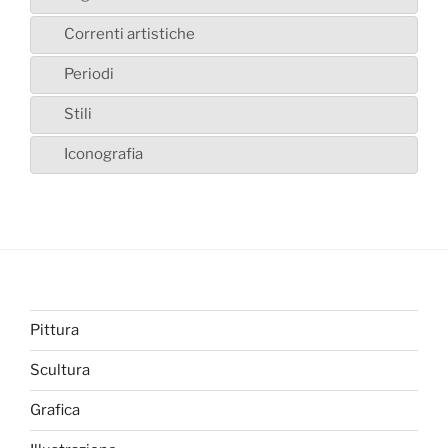
Correnti artistiche
Periodi
Stili
Iconografia
Pittura
Scultura
Grafica