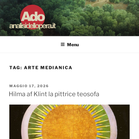
Salta
al
contenuto
ADO ANALISI DELL'OPERA
Osservare le opere d'arte per capirle e imparare ad amarle
Menu
TAG:
ARTE MEDIANICA
PUBBLICATO
MAGGIO 17, 2026
IL
Hilma af Klint la pittrice teosofa