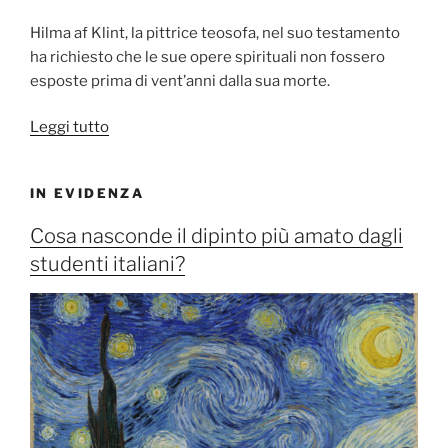
Hilma af Klint, la pittrice teosofa, nel suo testamento
ha richiesto che le sue opere spirituali non fossero
esposte prima di vent’anni dalla sua morte.
“Hilma
Leggi tutto
af
Klint
IN EVIDENZA
la
pittrice
Cosa nasconde il dipinto più amato dagli
teosofa”
studenti italiani?