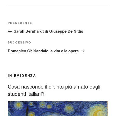
Navigazione
Articolo
PRECEDENTE
articoli
precedente:
Sarah Bernhardt di Giuseppe De Nittis
Articolo
SUCCESSIVO
successivo
Domenico Ghirlandaio la vita e le opere
IN EVIDENZA
Cosa nasconde il dipinto più amato dagli
studenti italiani?