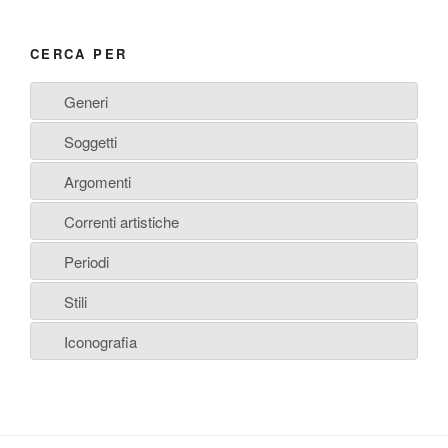
CERCA PER
Generi
Soggetti
Argomenti
Correnti artistiche
Periodi
Stili
Iconografia