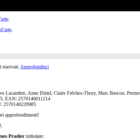
’arte
.
 d’arte
.
 riservati.
Approfondisci
viève Lacambre, Anne Distel, Claire Frèches-Thory, Marc Bascou. Pre
2005, EAN: 2570140011214
: 2570140229985
ori approfondimenti!
2.
mes Pradier
intitolate: