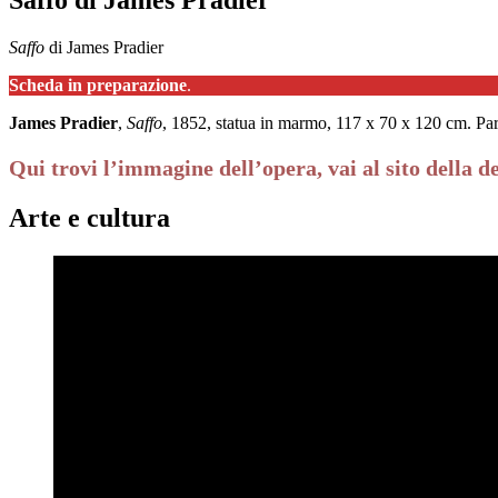
Saffo
di James Pradier
Scheda in preparazione
.
James Pradier
,
Saffo
, 1852, statua in marmo, 117 x 70 x 120 cm. Pa
Qui trovi l’immagine dell’opera, vai al sito della d
Arte e cultura