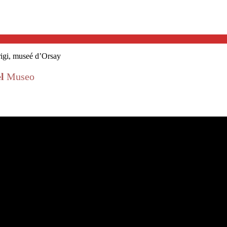
rigi, museé d’Orsay
el
Museo