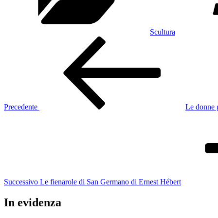
Scultura
Navigazione
Articolo
precedente:
articoli
Precedente
Le donne g
Articolo
successivo
Successivo
Le fienarole di San Germano di Ernest Hébert
In evidenza