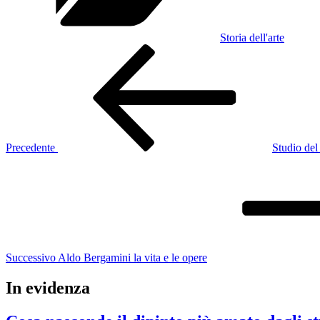
Storia dell'arte
Navigazione
Articolo
precedente:
articoli
Precedente
Studio del
Articolo
successivo
Successivo
Aldo Bergamini la vita e le opere
In evidenza