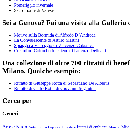
Pomeriggio invernale
Sacromonte di Varese
Sei a Genova? Fai una visita alla Galleria 
Motivo sulla Bormida di Alfredo D’Andrade
La Convalescente di Arturo Martini
Spiaggia a Viareggio di Vincenzo Cabianca
Cristoforo Colombo in catene di Lorenzo Delleani
Una collezione di oltre 700 ritratti di ben
Milano. Qualche esempio:
Ritratto di Giuseppe Rotta di Sebastiano De Albertis
Ritratto di Carlo Rotta di Giovanni Segantini
Cerca per
Generi
Arte e Nudo
Mito
Autoritratto
Interni di ambienti
Marine
Capriccio
Crocifissi