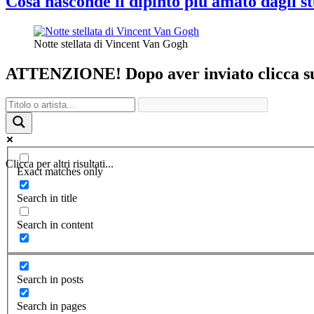
Cosa nasconde il dipinto più amato dagli st
Notte stellata di Vincent Van Gogh
ATTENZIONE! Dopo aver inviato clicca sul 
Clicca per altri risultati...
Exact matches only
Search in title
Search in content
Search in posts
Search in pages