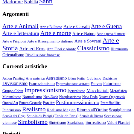
Santi
Madonne
Nobiltà
Argomenti
Arte e Animali
Arte e Guerra
Arte e Cavalli
Arte e Bullismo
Arte e morte
Arte e letteratura
Arte e Natura
Arte e pena di morte
Arte e
Arte e Sovrani
Arte e Prigioni
Arte e Risorgimento italiano
Storia
Classicismo
Arte ed Eros
Arte Fiori e piante
Illuminismo
Orientalismo
Rivoluzione francese
Correnti artistiche
Astrattismo
Cubismo
Action Painting
Arte materica
Blaue Reiter
Dadaismo
Divisionismo
Espressionismo
Fauves
Futurismo
Espressionismo astratto
Impressionismo
Macchiaioli
Metafisica
Gruppo Cobra
Iperrealismo
Naturalismo
Minimalismo
Neo-Dada
Neoplasticismo
New Dada
Nuova Oggettività
Postimpressionismo
Pop Art
Preraffaelliti
Optical Art
Pittura Gestuale
Realismo
Puntinismo
Realismo Magico
Ritorno all'Ordine
Scapigliatura
Scuola di Parigi (École de Paris)
Secessione
Scuola dei Grigi
Scuola di Rivara
Simbolismo
viennese
Sintetismo
Surrealismo
Valori Plastici
Spazialismo
Periodi