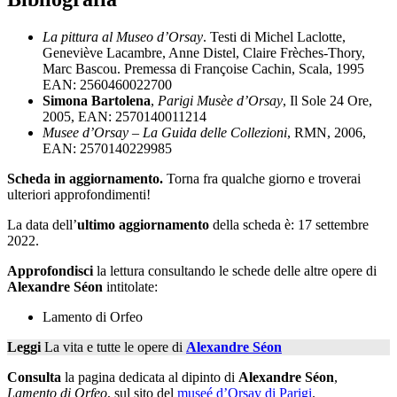
La pittura al Museo d’Orsay
. Testi di Michel Laclotte,
Geneviève Lacambre, Anne Distel, Claire Frèches-Thory,
Marc Bascou. Premessa di Françoise Cachin, Scala, 1995
EAN: 2560460022700
Simona Bartolena
,
Parigi Musèe d’Orsay
, Il Sole 24 Ore,
2005, EAN: 2570140011214
Musee d’Orsay – La Guida delle Collezioni
, RMN, 2006,
EAN: 2570140229985
Scheda in aggiornamento.
Torna fra qualche giorno e troverai
ulteriori approfondimenti!
La data dell’
ultimo aggiornamento
della scheda è: 17 settembre
2022.
Approfondisci
la lettura consultando le schede delle altre opere di
Alexandre Séon
intitolate:
Lamento di Orfeo
Leggi
La vita e tutte le opere di
Alexandre Séon
Consulta
la pagina dedicata al dipinto di
Alexandre Séon
,
Lamento di Orfeo
, sul sito del
museé d’Orsay di Parigi
.