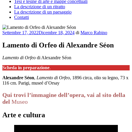
Tesi e tesine di arte e mappe concettuali
La descrizione di un ritratto
La descrizione di un paesaggio
Contatti
Pubblicato
Settembre 17, 2022
Dicembre 18, 2024
di
Marco Rabino
il
Lamento di Orfeo di Alexandre Séon
Lamento di Orfeo
di Alexandre Séon
Scheda in preparazione
.
Alexandre Séon
,
Lamento di Orfeo
, 1896 circa, olio su legno, 73 x
116 cm. Parigi, museé d’Orsay
Qui trovi l’immagine dell’opera, vai al sito della
del
Museo
Arte e cultura