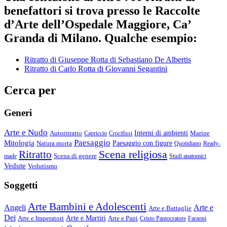
benefattori si trova presso le Raccolte
d’Arte dell’Ospedale Maggiore, Ca’
Granda di Milano. Qualche esempio:
Ritratto di Giuseppe Rotta di Sebastiano De Albertis
Ritratto di Carlo Rotta di Giovanni Segantini
Cerca per
Generi
Arte e Nudo
Autoritratto
Interni di ambienti
Marine
Capriccio
Crocifissi
Paesaggio
Mitologia
Natura morta
Paesaggio con figure
Quotidiano
Ready-
Scena religiosa
Ritratto
Scena di genere
made
Studi anatomici
Vedute
Vedutismo
Soggetti
Arte Bambini e Adolescenti
Angeli
Arte e
Arte e Battaglie
Dei
Arte e Imperatori
Arte e Martiri
Arte e Papi
Cristo Pantocratore
Faraoni