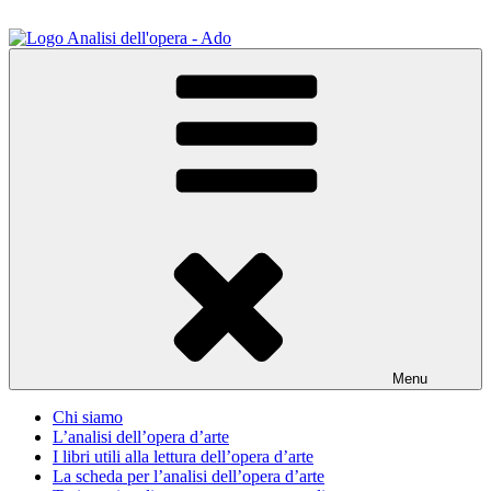
Salta
al
contenuto
ADO Analisi dell'opera
Osservare le opere d'arte per capirle e imparare ad amarle
Menu
Chi siamo
L’analisi dell’opera d’arte
I libri utili alla lettura dell’opera d’arte
La scheda per l’analisi dell’opera d’arte