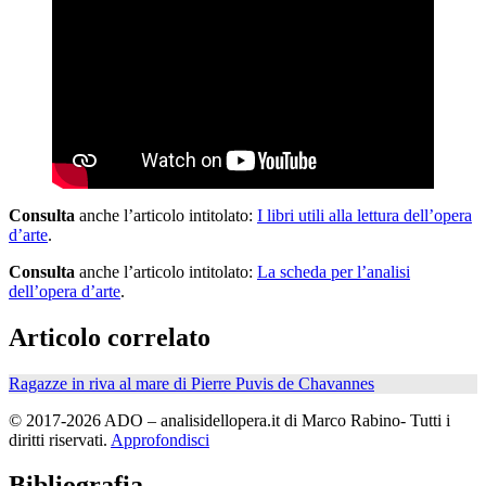
Consulta
anche l’articolo intitolato:
I libri utili alla lettura dell’opera
d’arte
.
Consulta
anche l’articolo intitolato:
La scheda per l’analisi
dell’opera d’arte
.
Articolo correlato
Ragazze in riva al mare di Pierre Puvis de Chavannes
© 2017-2026 ADO – analisidellopera.it di Marco Rabino- Tutti i
diritti riservati.
Approfondisci
Bibliografia