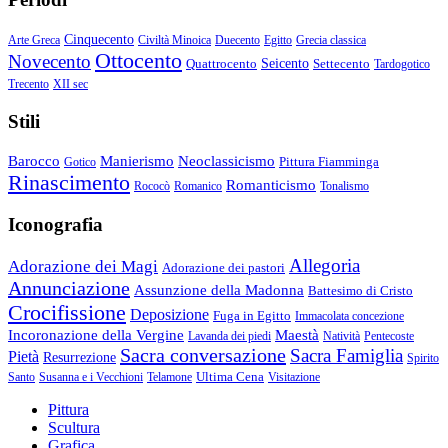
Cinquecento
Arte Greca
Civiltà Minoica
Duecento
Egitto
Grecia classica
Ottocento
Novecento
Quattrocento
Seicento
Settecento
Tardogotico
Trecento
XII sec
Stili
Barocco
Manierismo
Neoclassicismo
Pittura Fiamminga
Gotico
Rinascimento
Romanticismo
Rococò
Romanico
Tonalismo
Iconografia
Allegoria
Adorazione dei Magi
Adorazione dei pastori
Annunciazione
Assunzione della Madonna
Battesimo di Cristo
Crocifissione
Deposizione
Fuga in Egitto
Immacolata concezione
Incoronazione della Vergine
Maestà
Lavanda dei piedi
Natività
Pentecoste
Sacra conversazione
Sacra Famiglia
Pietà
Resurrezione
Spirito
Ultima Cena
Santo
Susanna e i Vecchioni
Telamone
Visitazione
Pittura
Scultura
Grafica