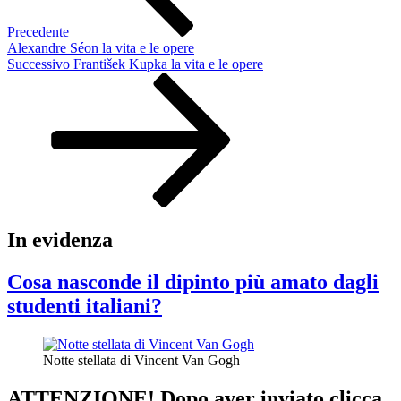
Precedente
Alexandre Séon la vita e le opere
Articolo
Successivo
František Kupka la vita e le opere
successivo
In evidenza
Cosa nasconde il dipinto più amato dagli
studenti italiani?
Notte stellata di Vincent Van Gogh
ATTENZIONE! Dopo aver inviato clicca