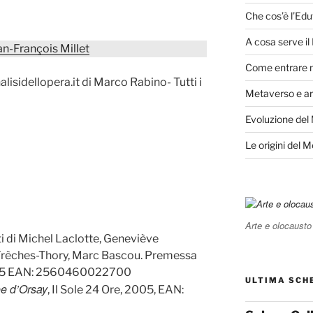
Che cos’è l’Edu
A cosa serve i
an-François Millet
Come entrare 
sidellopera.it di Marco Rabino- Tutti i
Metaverso e ar
Evoluzione del
Le origini del 
Arte e olocausto
sti di Michel Laclotte, Geneviève
 Frèches-Thory, Marc Bascou. Premessa
 1995 EAN: 2560460022700
ULTIMA SCH
èe d’Orsay
, Il Sole 24 Ore, 2005, EAN: