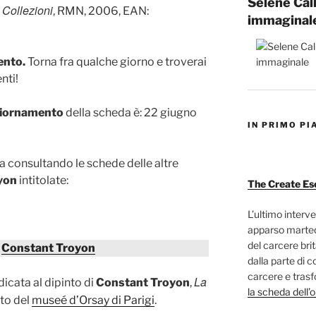
Selene Cal
 Collezioni
, RMN, 2006, EAN:
immaginal
ento.
Torna fra qualche giorno e troverai
nti!
giornamento
della scheda è: 22 giugno
IN PRIMO PI
ra consultando le schede delle altre
yon
intitolate:
The Create Es
L’ultimo interve
apparso marted
del carcere bri
i
Constant Troyon
dalla parte di c
carcere e trasf
La
icata al dipinto di
Constant Troyon
,
la scheda dell’
sito del
museé d’Orsay di Parigi
.