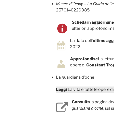
Musee d’Orsay – La Guida delle
2570140229985
Scheda in aggiornam
ulteriori approfondime
La data dell’
ultimo ag
2022.
Approfondisci
la lettu
opere di
Constant Tro
La guardiana d’oche
Leggi
La vita e tutte le opere d
Consulta
la pagina ded
guardiana d’oche
, sul 