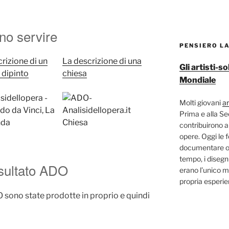
o servire
PENSIERO L
rizione di un
La descrizione di una
Gli artisti-
o dipinto
chiesa
Mondiale
Molti giovani
ar
Prima e alla S
contribuirono a
opere. Oggi le 
documentare og
tempo, i disegni
nsultato ADO
erano l’unico m
propria esperi
sono state prodotte in proprio e quindi