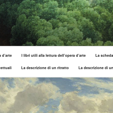
SI DELL'OPERA
capirle e imparare ad amarle
a d’arte
I libri utili alla lettura dell’opera d’arte
La scheda 
ettuali
La descrizione di un ritratto
La descrizione di u