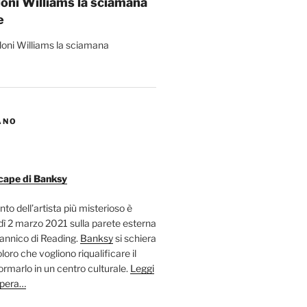
loni Williams la sciamana
e
ANO
cape di Banksy
nto dell’artista più misterioso è
ì 2 marzo 2021 sulla parete esterna
tannico di Reading.
Banksy
si schiera
oloro che vogliono riqualificare il
ormarlo in un centro culturale.
Leggi
opera…