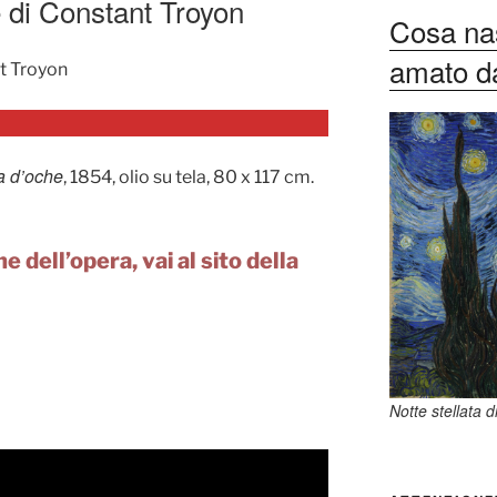
 di Constant Troyon
Cosa nas
amato dag
t Troyon
a d’oche
, 1854, olio su tela, 80 x 117 cm.
e dell’opera, vai al sito della
Notte stellata 