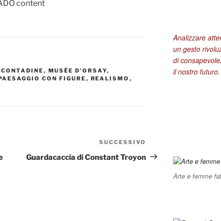
Analizzare att
un gesto rivolu
di consapevolez
il nostro futuro.
 CONTADINE
,
MUSÉE D'ORSAY
,
PAESAGGIO CON FIGURE
,
REALISMO
,
SUCCESSIVO
Articolo
successivo
e
Guardacaccia di Constant Troyon
Arte e femme fat