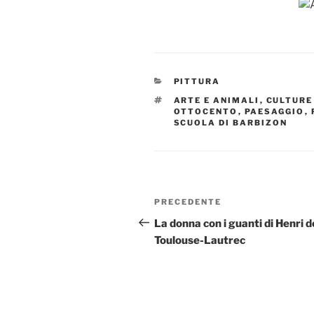
CATEGORIE
PITTURA
TAG
ARTE E ANIMALI
,
CULTURE
OTTOCENTO
,
PAESAGGIO
,
SCUOLA DI BARBIZON
Navigazione
Articolo
PRECEDENTE
articoli
precedente:
La donna con i guanti di Henri d
Toulouse-Lautrec