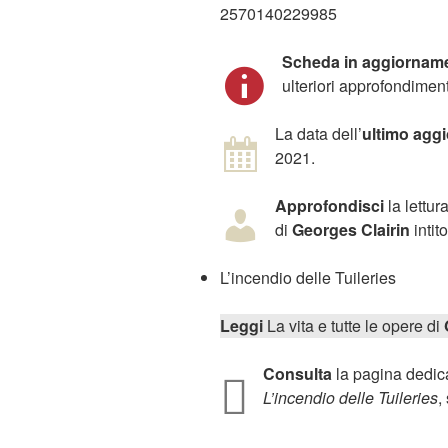
2570140229985
Scheda in aggiornam
ulteriori approfondiment
La data dell’
ultimo agg
2021.
Approfondisci
la lettur
di
Georges Clairin
intito
L’incendio delle Tuileries
Leggi
La vita e tutte le opere di
Consulta
la pagina dedica
L’incendio delle Tuileries
,