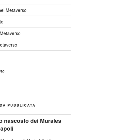
nel Metaverso
te
 Metaverso
Metaverso
DA PUBBLICATA
ato nascosto dei Murales
Napoli