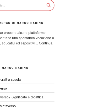
VERSO DI MARCO RABINO
so propone alcune piattaforme
resentano una spontanea vocazione a
ci, educativi ed espositivi…
Continua
I MARCO RABINO
craft a scuola
verso
verso? Significato e didattica
l Metaverso