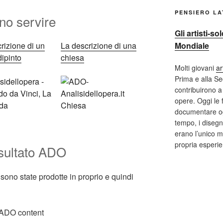
PENSIERO L
o servire
Gli artisti-s
Mondiale
rizione di un
La descrizione di una
 dipinto
chiesa
Molti giovani
ar
Prima e alla S
contribuirono a 
opere. Oggi le 
documentare og
tempo, i disegni
erano l’unico m
propria esperi
nsultato ADO
ono state prodotte in proprio e quindi