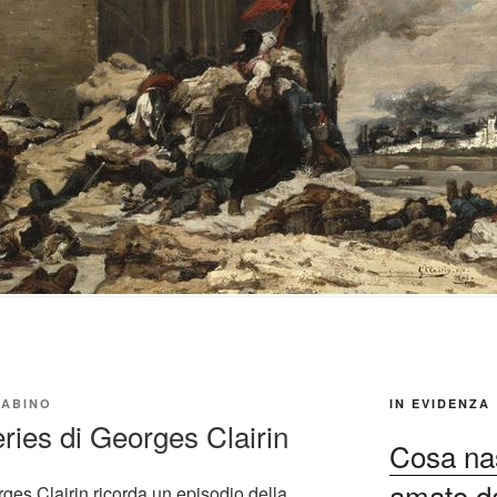
ABINO
IN EVIDENZA
eries di Georges Clairin
Cosa nas
amato dag
ges Clairin ricorda un episodio della