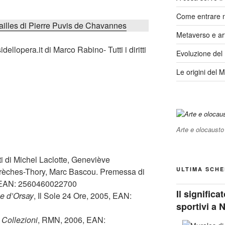
Come entrare 
ailles di Pierre Puvis de Chavannes
Metaverso e ar
llopera.it di Marco Rabino- Tutti i diritti
Evoluzione del
Le origini del 
Arte e olocausto
ti di Michel Laclotte, Geneviève
ULTIMA SCHE
Frèches-Thory, Marc Bascou. Premessa di
5 EAN: 2560460022700
Il signific
e d’Orsay
, Il Sole 24 Ore, 2005, EAN:
sportivi a 
 Collezioni
, RMN, 2006, EAN: