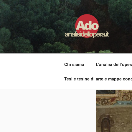
Salta
al
contenuto
ADO ANALI
Osservare le opere d'arte per ca
Chi siamo
L’analisi dell’oper
Tesi e tesine di arte e mappe conc