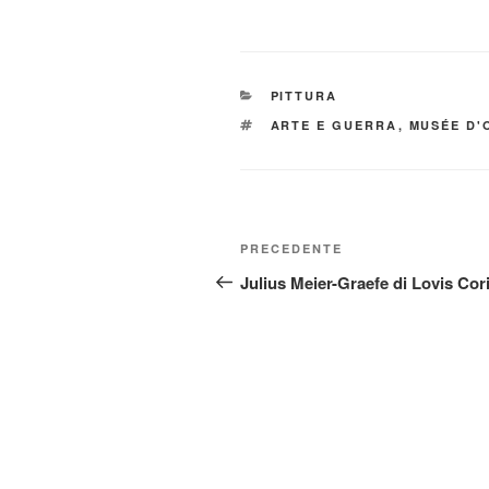
CATEGORIE
PITTURA
TAG
ARTE E GUERRA
,
MUSÉE D'
Navigazione
Articolo
PRECEDENTE
articoli
precedente:
Julius Meier-Graefe di Lovis Cor