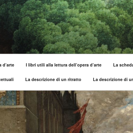
SI DELL'OPERA
pirle e imparare ad amarle
a d’arte
I libri utili alla lettura dell’opera d’arte
La scheda 
ettuali
La descrizione di un ritratto
La descrizione di 