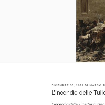
PUBBLICATO
DICEMBRE 30, 2021
DI
MARCO R
IL
L’incendio delle Tuil
L’incendio delle Tuileries
di Geor