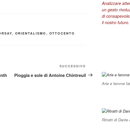
Analizzare att
un gesto rivolu
di consapevolez
il nostro futuro.
ORSAY
,
ORIENTALISMO
,
OTTOCENTO
Articolo
SUCCESSIVO
successivo
inth
Pioggia e sole di Antoine Chintreuil
Arte e femme fat
Ritratti di Dante 