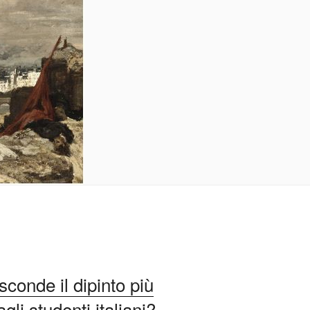
conde il dipinto più
li studenti italiani?