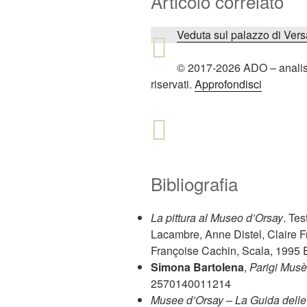
Articolo correlato
Veduta sul palazzo di Vers
© 2017-2026 ADO – analiside
riservati.
Approfondisci
Bibliografia
La pittura al Museo d’Orsay
. Tes
Lacambre, Anne Distel, Claire 
Françoise Cachin, Scala, 199
Simona Bartolena
,
Parigi Musè
2570140011214
Musee d’Orsay – La Guida delle