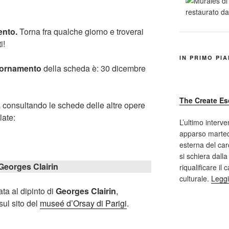
ento.
Torna fra qualche giorno e troverai
i!
IN PRIMO PI
iornamento
della scheda è: 30 dicembre
The Create Es
a consultando le schede delle altre opere
late:
L’ultimo interve
apparso marted
esterna del car
si schiera dalla
Georges Clairin
riqualificare il
culturale.
Leggi
ta al dipinto di
Georges Clairin
,
 sul sito del
museé d’Orsay di Parigi
.