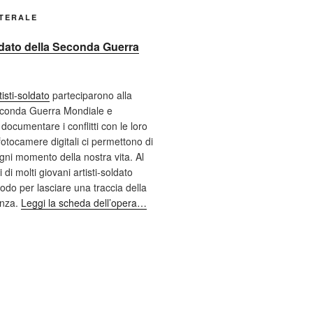
ATERALE
oldato della Seconda Guerra
tisti-soldato
parteciparono alla
econda Guerra Mondiale e
documentare i conflitti con le loro
fotocamere digitali ci permettono di
ni momento della nostra vita. Al
 di molti giovani artisti-soldato
odo per lasciare una traccia della
enza.
Leggi la scheda dell’opera…