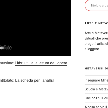
ARTE E META
Arte e Metaver
virtuali che p
progetti artisti
a leggere
ntitolato:
I libri utili alla lettura dell’opera
METAVERSI D
ntitolato:
La scheda per l’analisi
Insegnare Mine
Scuola e Meta
Che cos’è l’Edu
A cosa serve i