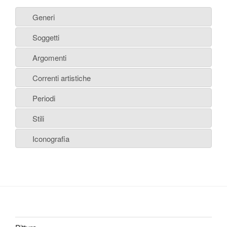
Generi
Soggetti
Argomenti
Correnti artistiche
Periodi
Stili
Iconografia