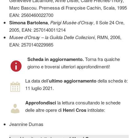
Geneviève Lacambre, Anne Distel, Claire Frèches-Thory,
Marc Bascou. Premessa di Françoise Cachin, Scala, 1995
EAN: 2560460022700
Simona Bartolena
,
Parigi Musèe d’Orsay
, Il Sole 24 Ore,
2005, EAN: 2570140011214
Musee d’Orsay – la Guilda Delle Collezioni
, RMN, 2006,
EAN: 2570140229985
Scheda in aggiornamento.
Torna fra qualche
giorno e troverai ulteriori approfondimenti!
La data dell’
ultimo aggiornamento
della scheda è:
11 luglio 2021.
Approfondisci
la lettura consultando le schede
delle altre opere di
Henri Cros
intitolate:
Jeannine Dumas