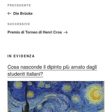
Navigazione
Articolo
PRECEDENTE
articoli
precedente:
Die Brücke
Articolo
SUCCESSIVO
successivo
Premio di Torneo di Henri Cros
IN EVIDENZA
Cosa nasconde il dipinto più amato dagli
studenti italiani?