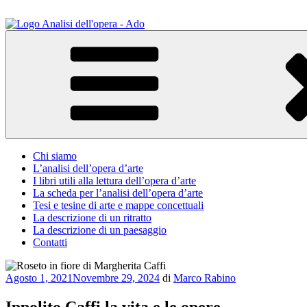
Salta
al
contenuto
ADO Analisi dell'opera
Osservare le opere d'arte per capirle e imparare ad amarle
Chi siamo
L’analisi dell’opera d’arte
I libri utili alla lettura dell’opera d’arte
La scheda per l’analisi dell’opera d’arte
Tesi e tesine di arte e mappe concettuali
La descrizione di un ritratto
La descrizione di un paesaggio
Contatti
Pubblicato
Agosto 1, 2021
Novembre 29, 2024
di
Marco Rabino
il
Ippolito Caffi la vita e le opere