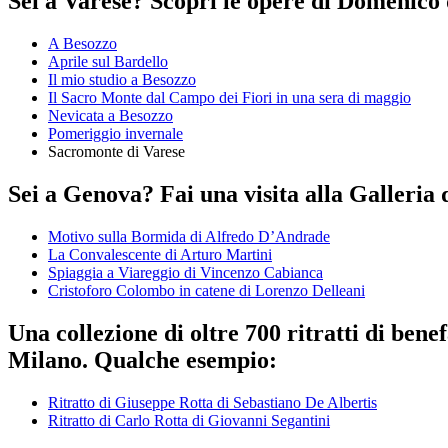
Sei a Varese? Scopri le opere di Domenico 
A Besozzo
Aprile sul Bardello
Il mio studio a Besozzo
Il Sacro Monte dal Campo dei Fiori in una sera di maggio
Nevicata a Besozzo
Pomeriggio invernale
Sacromonte di Varese
Sei a Genova? Fai una visita alla Galleria 
Motivo sulla Bormida di Alfredo D’Andrade
La Convalescente di Arturo Martini
Spiaggia a Viareggio di Vincenzo Cabianca
Cristoforo Colombo in catene di Lorenzo Delleani
Una collezione di oltre 700 ritratti di ben
Milano. Qualche esempio:
Ritratto di Giuseppe Rotta di Sebastiano De Albertis
Ritratto di Carlo Rotta di Giovanni Segantini