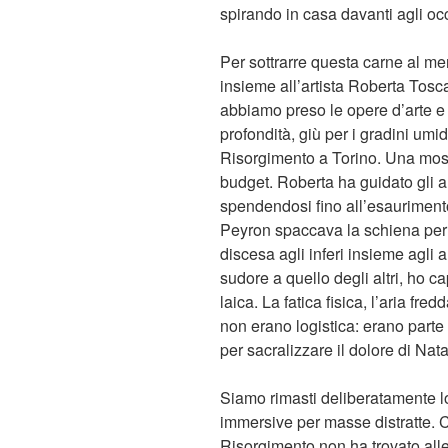
spirando in casa davanti agli o
Per sottrarre questa carne al m
insieme all’artista Roberta Tosc
abbiamo preso le opere d’arte e 
profondità, giù per i gradini umid
Risorgimento a Torino. Una most
budget. Roberta ha guidato gli ar
spendendosi fino all’esaurimento
Peyron spaccava la schiena per t
discesa agli inferi insieme agli 
sudore a quello degli altri, ho 
laica. La fatica fisica, l’aria fre
non erano logistica: erano parte
per sacralizzare il dolore di Nata
Siamo rimasti deliberatamente lo
immersive per masse distratte. 
Risorgimento non ha trovato alle