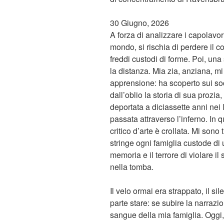
30 Giugno, 2026
A forza di analizzare i capolavo
mondo, si rischia di perdere il co
freddi custodi di forme. Poi, un
la distanza. Mia zia, anziana, mi
apprensione: ha scoperto sui so
dall’oblio la storia di sua prozi
deportata a diciassette anni nei 
passata attraverso l’inferno. In 
critico d’arte è crollata. Mi son
stringe ogni famiglia custode di 
memoria e il terrore di violare il 
nella tomba.
Il velo ormai era strappato, il s
parte stare: se subire la narrazio
sangue della mia famiglia. Oggi