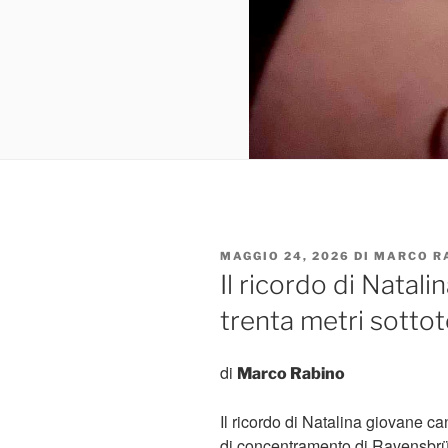
PUBBLICATO
MAGGIO 24, 2026
DI
MARCO R
IL
Il ricordo di Natali
trenta metri sottot
di
Marco Rabino
Il ricordo di Natalina giovane 
di concentramento di Ravensbrüc