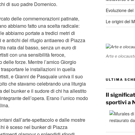
cchi di suo padre Domenico.
Evoluzione del
ercato delle commemorazioni patinate,
Le origini del 
ano abbiamo fatto una scelta radicale:
le abbiamo portate a tredici metri di
i e antichi del rifugio antiaereo di Piazza
ra nata dal basso, senza un euro di
tisti con una sensibilità feroce,
Arte e olocaust
 delle forze. Mentre l’amico Giorgio
rasportare le installazioni in quella
artisti, e Gianni de Pasquale univa il suo
ULTIMA SCH
capito che stavamo celebrando una liturgia
dda del bunker e il sudore di chi ha allestito
Il signific
 integrante dell’opera. Erano l’unico modo
sportivi a 
lina.
ntani dall’arte-spettacolo e dalle mostre
Chi è sceso nel bunker di Piazza
stimenti glamour o splendidi sfondi