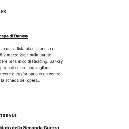
ANO
cape di Banksy
nto dell’artista più misterioso è
ì 2 marzo 2021 sulla parete
cere britannico di Reading.
Banksy
 parte di coloro che vogliono
 carcere e trasformarlo in un centro
 la scheda dell’opera…
ATERALE
soldato della Seconda Guerra