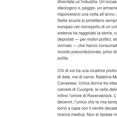
diventata un’industria. Un’occas
ideologico o, peggio, un armamen
rispolverano una volta all’anno,
Nelle scuole si proiettano sempre
europeo nel monopolio di un unic
sistema ha raggelato la storia, ca
deportati — per motivi politici, 
vicinato — che hanno consumato 
ricordo preconfezionato, privo di 
pulita.
Chi di voi ha una cicatrice profo
di date, ma di carne. Natalina M
Canavese. Unica donna tra ottan
carcere di Cuorgnè, le celle dell
infine l’orrore di Ravensbrück. L’
decenni, l’unico che la mia fami
tornò a casa con il ventre devast
ricerca medica. Non si riprese ma