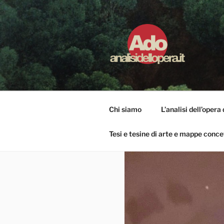
Salta
al
contenuto
ADO ANALI
Osservare le opere d'arte per ca
Chi siamo
L’analisi dell’opera 
Tesi e tesine di arte e mappe conce