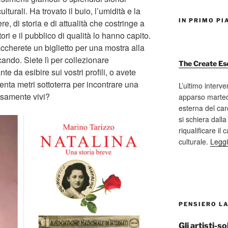
culturali. Ha trovato il buio, l’umidità e la
IN PRIMO PI
e, di storia e di attualità che costringe a
ori e il pubblico di qualità lo hanno capito.
ccherete un biglietto per una mostra alla
ando. Siete lì per collezionare
The Create Es
e da esibire sui vostri profili, o avete
enta metri sottoterra per incontrare una
L’ultimo interve
rosamente vivi?
apparso marted
esterna del car
si schiera dalla
riqualificare il
culturale.
Leggi
PENSIERO L
Gli artisti-