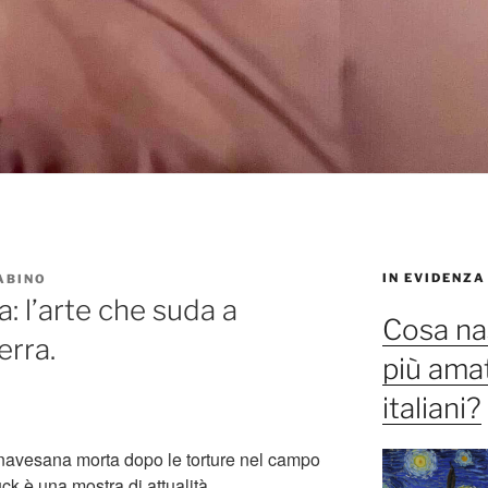
IN EVIDENZA
ABINO
na: l’arte che suda a
Cosa na
erra.
più amat
italiani?
canavesana morta dopo le torture nel campo
k è una mostra di attualità.