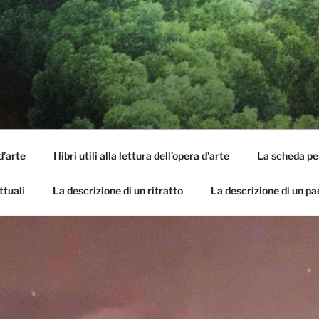
SI DELL'OPERA
pirle e imparare ad amarle
d’arte
I libri utili alla lettura dell’opera d’arte
La scheda per 
ttuali
La descrizione di un ritratto
La descrizione di un p