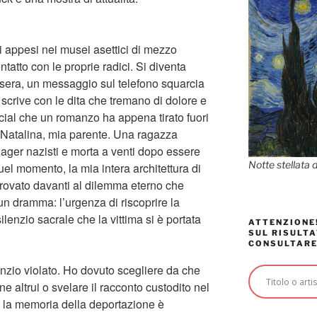
ri appesi nei musei asettici di mezzo
ntatto con le proprie radici. Si diventa
a sera, un messaggio sul telefono squarcia
 scrive con le dita che tremano di dolore e
cial che un romanzo ha appena tirato fuori
a, Natalina, mia parente. Una ragazza
lager nazisti e morta a venti dopo essere
Notte stellata 
quel momento, la mia intera architettura di
o trovato davanti al dilemma eterno che
un dramma: l’urgenza di riscoprire la
silenzio sacrale che la vittima si è portata
ATTENZIONE!
SUL RISULTA
CONSULTARE
ilenzio violato. Ho dovuto scegliere da che
ne altrui o svelare il racconto custodito nel
, la memoria della deportazione è