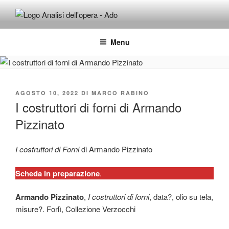
Salta
al
ADO ANALISI DELL'OPERA
Osservare le opere d'arte per capirle e imparare ad amarle
contenuto
Menu
PUBBLICATO
AGOSTO 10, 2022
DI
MARCO RABINO
IL
I costruttori di forni di Armando
Pizzinato
I costruttori di Forni
di Armando Pizzinato
Scheda in preparazione
.
Armando Pizzinato
,
I costruttori di forni
, data?, olio su tela,
misure?. Forlì, Collezione Verzocchi