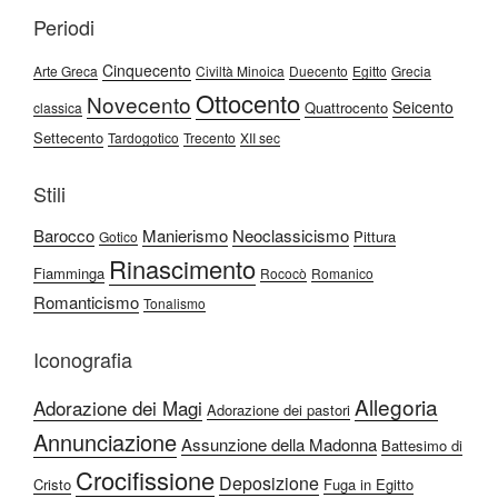
Periodi
Cinquecento
Arte Greca
Civiltà Minoica
Duecento
Egitto
Grecia
Ottocento
Novecento
Seicento
Quattrocento
classica
Settecento
Tardogotico
Trecento
XII sec
Stili
Barocco
Manierismo
Neoclassicismo
Pittura
Gotico
Rinascimento
Fiamminga
Rococò
Romanico
Romanticismo
Tonalismo
Iconografia
Allegoria
Adorazione dei Magi
Adorazione dei pastori
Annunciazione
Assunzione della Madonna
Battesimo di
Crocifissione
Deposizione
Cristo
Fuga in Egitto