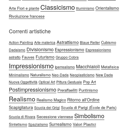
Classicismo
Orientalismo
Arte Fiori e piante
Illuminismo
Rivoluzione francese
Correnti artistiche
Astrattismo
Cubismo
Action Painting
Arte materica
Blaue Reiter
Divisionismo
Espressionismo
Dadaismo
Espressionismo
Futurismo
Fauves
astratto
Gruppo Cobra
Impressionismo
Macchiaioli
Metafisica
Iperrealismo
Naturalismo
Minimalismo
Neo-Dada
Neoplasticismo
New Dada
Pop Art
Nuova Oggettività
Optical Art
Pittura Gestuale
Postimpressionismo
Preraffaelliti
Puntinismo
Realismo
Ritorno all'Ordine
Realismo Magico
Scapigliatura
Scuola di Parigi (École de Paris)
Scuola dei Grigi
Simbolismo
Secessione viennese
Scuola di Rivara
Surrealismo
Sintetismo
Valori Plastici
Spazialismo