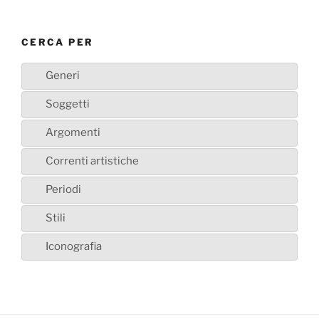
CERCA PER
Generi
Soggetti
Argomenti
Correnti artistiche
Periodi
Stili
Iconografia