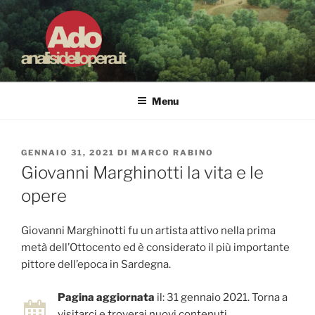
Salta
al
contenuto
ADO ANALISI DELL'OPERA
Osservare le opere d'arte per capirle e imparare ad amarle
Menu
PUBBLICATO
GENNAIO 31, 2021
DI
MARCO RABINO
IL
Giovanni Marghinotti la vita e le
opere
Giovanni Marghinotti fu un artista attivo nella prima
metà dell’Ottocento ed è considerato il più importante
pittore dell’epoca in Sardegna.
Pagina aggiornata
il: 31 gennaio 2021. Torna a
visitarci e troverai nuovi contenuti.