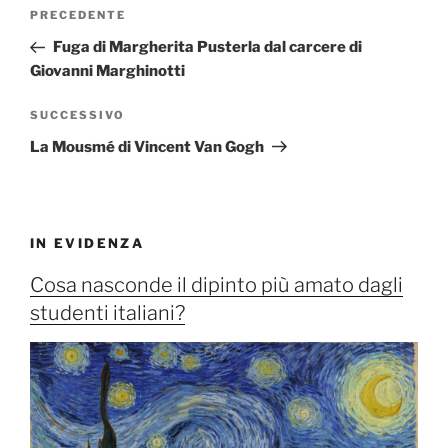
Navigazione
Articolo
PRECEDENTE
articoli
precedente:
Fuga di Margherita Pusterla dal carcere di
Giovanni Marghinotti
Articolo
SUCCESSIVO
successivo
La Mousmé di Vincent Van Gogh
IN EVIDENZA
Cosa nasconde il dipinto più amato dagli
studenti italiani?