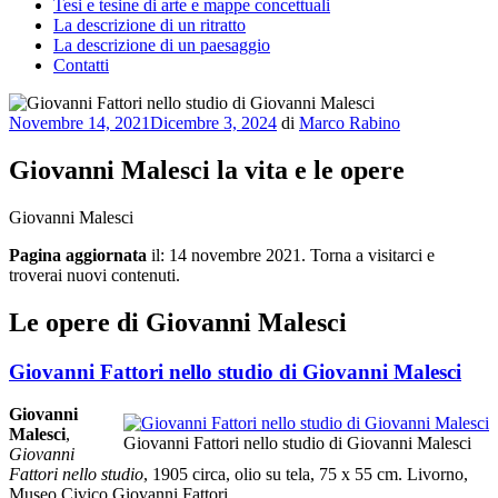
Tesi e tesine di arte e mappe concettuali
La descrizione di un ritratto
La descrizione di un paesaggio
Contatti
Pubblicato
Novembre 14, 2021
Dicembre 3, 2024
di
Marco Rabino
il
Giovanni Malesci la vita e le opere
Giovanni Malesci
Pagina aggiornata
il: 14 novembre 2021. Torna a visitarci e
troverai nuovi contenuti.
Le opere di Giovanni Malesci
Giovanni Fattori nello studio di Giovanni Malesci
Giovanni
Malesci
,
Giovanni Fattori nello studio di Giovanni Malesci
Giovanni
Fattori nello studio
, 1905 circa, olio su tela, 75 x 55 cm. Livorno,
Museo Civico Giovanni Fattori