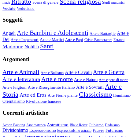
Scena religiosa
Ritratto
Scena di genere
made
Studi anatomici
Vedute
Vedutismo
Soggetti
Arte Bambini e Adolescenti
Angeli
Arte e
Arte e Battaglie
Dei
Arte e Imperatori
Arte e Martiri
Arte e Papi
Cristo Pantocratore
Faraoni
Santi
Madonne
Nobiltà
Argomenti
Arte e Animali
Arte e Guerra
Arte e Cavalli
Arte e Bullismo
Arte e morte
Arte e letteratura
Arte e Natura
Arte e pena di morte
Arte e
Arte e Sovrani
Arte e Prigioni
Arte e Risorgimento italiano
Storia
Classicismo
Arte ed Eros
Arte Fiori e piante
Illuminismo
Orientalismo
Rivoluzione francese
Correnti artistiche
Astrattismo
Cubismo
Action Painting
Arte materica
Blaue Reiter
Dadaismo
Divisionismo
Espressionismo
Fauves
Futurismo
Espressionismo astratto
Impressionismo