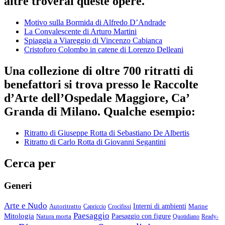
altre troverai queste opere.
Motivo sulla Bormida di Alfredo D’Andrade
La Convalescente di Arturo Martini
Spiaggia a Viareggio di Vincenzo Cabianca
Cristoforo Colombo in catene di Lorenzo Delleani
Una collezione di oltre 700 ritratti di
benefattori si trova presso le Raccolte
d’Arte dell’Ospedale Maggiore, Ca’
Granda di Milano. Qualche esempio:
Ritratto di Giuseppe Rotta di Sebastiano De Albertis
Ritratto di Carlo Rotta di Giovanni Segantini
Cerca per
Generi
Arte e Nudo
Autoritratto
Interni di ambienti
Marine
Capriccio
Crocifissi
Paesaggio
Mitologia
Natura morta
Paesaggio con figure
Quotidiano
Ready-