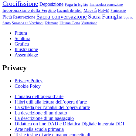
Crocifissione
Deposizione
Fuga in Egitto
Immacolata concezione
Incoronazione della Vergine
Maestà
Lavanda dei piedi
Natività
Pentecoste
Sacra conversazione
Sacra Famiglia
Pietà
Resurrezione
Spirito
Ultima Cena
Santo
Susanna e i Vecchioni
Telamone
Visitazione
Pittura
Scultura
Grafica
Illustrazione
Assemblage
Privacy
Privacy Policy
Cookie Poicy
L’analisi dell’opera d’arte
I libri utili alla lettura dell’opera d’arte
La scheda per l’analisi dell’opera d’arte
La descrizione di un ritratto
La descrizione di un paesaggio
Didattica on line DAD e Didattica Digitale integrata DDI
Arte nella scuola primaria
Tesi e tesine di arte e mappe concettuali