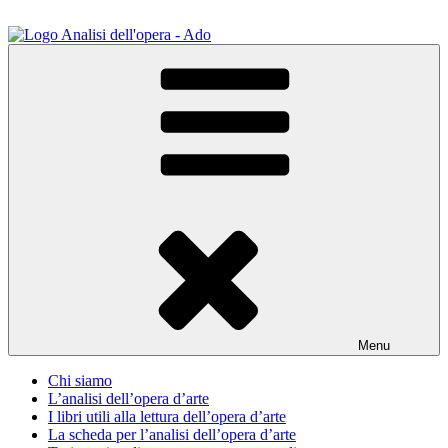
Salta
al
contenuto
ADO Analisi dell'opera
Osservare le opere d'arte per capirle e imparare ad amarle
Menu
Chi siamo
L’analisi dell’opera d’arte
I libri utili alla lettura dell’opera d’arte
La scheda per l’analisi dell’opera d’arte