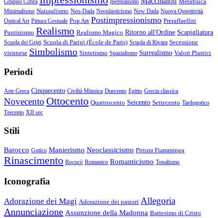
Macchiaioli
Metafisica
Gruppo Cobra
Iperrealismo
Naturalismo
Minimalismo
Neo-Dada
Neoplasticismo
New Dada
Nuova Oggettività
Postimpressionismo
Pop Art
Preraffaelliti
Optical Art
Pittura Gestuale
Realismo
Puntinismo
Realismo Magico
Ritorno all'Ordine
Scapigliatura
Scuola di Parigi (École de Paris)
Secessione
Scuola dei Grigi
Scuola di Rivara
Simbolismo
viennese
Sintetismo
Surrealismo
Valori Plastici
Spazialismo
Periodi
Cinquecento
Arte Greca
Civiltà Minoica
Duecento
Egitto
Grecia classica
Ottocento
Novecento
Quattrocento
Seicento
Settecento
Tardogotico
Trecento
XII sec
Stili
Barocco
Manierismo
Neoclassicismo
Pittura Fiamminga
Gotico
Rinascimento
Romanticismo
Rococò
Romanico
Tonalismo
Iconografia
Allegoria
Adorazione dei Magi
Adorazione dei pastori
Annunciazione
Assunzione della Madonna
Battesimo di Cristo