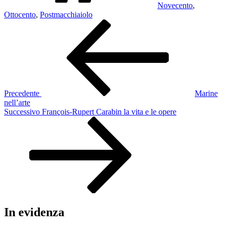
Novecento
,
Ottocento
,
Postmacchiaiolo
Navigazione
Articolo
precedente:
articoli
Precedente
Marine
nell’arte
Articolo
Successivo
François-Rupert Carabin la vita e le opere
successivo
In evidenza