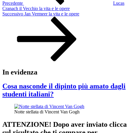
Precedente
Lucas
Cranach il Vecchio la vita e le opere
Articolo
Successivo
Jan Vermeer la vita e le opere
successivo
In evidenza
Cosa nasconde il dipinto più amato dagli
studenti italiani?
Notte stellata di Vincent Van Gogh
ATTENZIONE! Dopo aver inviato clicca
sul risultato che ti compare per