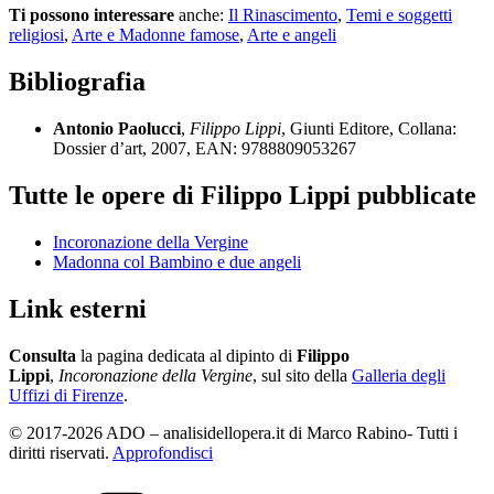
Ti possono interessare
anche:
Il Rinascimento
,
Temi e soggetti
religiosi
,
Arte e Madonne famose
,
Arte e angeli
Bibliografia
Antonio Paolucci
,
Filippo Lippi
, Giunti Editore, Collana:
Dossier d’art, 2007, EAN: 9788809053267
Tutte le opere di Filippo Lippi pubblicate
Incoronazione della Vergine
Madonna col Bambino e due angeli
Link esterni
Consulta
la pagina dedicata al dipinto di
Filippo
Lippi
,
Incoronazione della Vergine
, sul sito della
Galleria degli
Uffizi di Firenze
.
© 2017-2026 ADO – analisidellopera.it di Marco Rabino- Tutti i
diritti riservati.
Approfondisci
Categorie