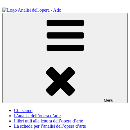
Salta
al
contenuto
ADO Analisi dell'opera
Osservare le opere d'arte per capirle e imparare ad amarle
Menu
Chi siamo
L’analisi dell’opera d’arte
I libri utili alla lettura dell’opera d’arte
La scheda per l’analisi dell’opera d’arte