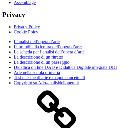
Assemblage
Privacy
Privacy Policy
Cookie Poicy
L’analisi dell’opera d’arte
I libri utili alla lettura dell’opera d’arte
La scheda per l’analisi dell’opera d’arte
La descrizione di un ritratto
La descrizione di un paesaggio
Didattica on line DAD e Didattica Digitale integrata DDI
Arte nella scuola primaria
Tesi e tesine di arte e mappe concettuali
Copyright su Ado-analisidellopera.it
Privacy
Policy