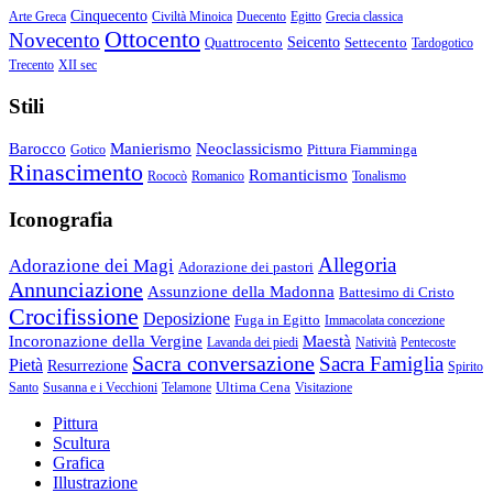
Cinquecento
Arte Greca
Civiltà Minoica
Duecento
Egitto
Grecia classica
Ottocento
Novecento
Quattrocento
Seicento
Settecento
Tardogotico
Trecento
XII sec
Stili
Barocco
Manierismo
Neoclassicismo
Pittura Fiamminga
Gotico
Rinascimento
Romanticismo
Rococò
Romanico
Tonalismo
Iconografia
Allegoria
Adorazione dei Magi
Adorazione dei pastori
Annunciazione
Assunzione della Madonna
Battesimo di Cristo
Crocifissione
Deposizione
Fuga in Egitto
Immacolata concezione
Incoronazione della Vergine
Maestà
Lavanda dei piedi
Natività
Pentecoste
Sacra conversazione
Sacra Famiglia
Pietà
Resurrezione
Spirito
Ultima Cena
Santo
Susanna e i Vecchioni
Telamone
Visitazione
Pittura
Scultura
Grafica
Illustrazione