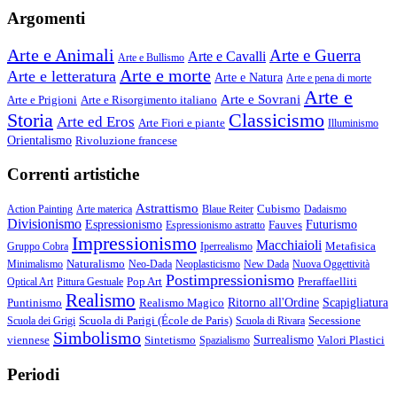
Argomenti
Arte e Animali
Arte e Guerra
Arte e Cavalli
Arte e Bullismo
Arte e morte
Arte e letteratura
Arte e Natura
Arte e pena di morte
Arte e
Arte e Sovrani
Arte e Prigioni
Arte e Risorgimento italiano
Storia
Classicismo
Arte ed Eros
Arte Fiori e piante
Illuminismo
Orientalismo
Rivoluzione francese
Correnti artistiche
Astrattismo
Cubismo
Action Painting
Arte materica
Blaue Reiter
Dadaismo
Divisionismo
Espressionismo
Fauves
Futurismo
Espressionismo astratto
Impressionismo
Macchiaioli
Metafisica
Gruppo Cobra
Iperrealismo
Naturalismo
Minimalismo
Neo-Dada
Neoplasticismo
New Dada
Nuova Oggettività
Postimpressionismo
Pop Art
Preraffaelliti
Optical Art
Pittura Gestuale
Realismo
Puntinismo
Realismo Magico
Ritorno all'Ordine
Scapigliatura
Scuola di Parigi (École de Paris)
Secessione
Scuola dei Grigi
Scuola di Rivara
Simbolismo
viennese
Sintetismo
Surrealismo
Valori Plastici
Spazialismo
Periodi