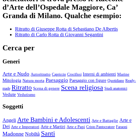
d’Arte dell’Ospedale Maggiore, Ca’
Granda di Milano. Qualche esempio:
Ritratto di Giuseppe Rotta di Sebastiano De Albertis
Ritratto di Carlo Rotta di Giovanni Segantini
Cerca per
Generi
Arte e Nudo
Autoritratto
Interni di ambienti
Marine
Capriccio
Crocifissi
Paesaggio
Mitologia
Natura morta
Paesaggio con figure
Quotidiano
Ready-
Scena religiosa
Ritratto
Scena di genere
made
Studi anatomici
Vedute
Vedutismo
Soggetti
Arte Bambini e Adolescenti
Angeli
Arte e
Arte e Battaglie
Dei
Arte e Imperatori
Arte e Martiri
Arte e Papi
Cristo Pantocratore
Faraoni
Santi
Madonne
Nobiltà