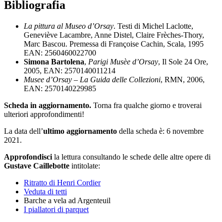
Bibliografia
La pittura al Museo d’Orsay
. Testi di Michel Laclotte,
Geneviève Lacambre, Anne Distel, Claire Frèches-Thory,
Marc Bascou. Premessa di Françoise Cachin, Scala, 1995
EAN: 2560460022700
Simona Bartolena
,
Parigi Musèe d’Orsay
, Il Sole 24 Ore,
2005, EAN: 2570140011214
Musee d’Orsay – La Guida delle Collezioni
, RMN, 2006,
EAN: 2570140229985
Scheda in aggiornamento.
Torna fra qualche giorno e troverai
ulteriori approfondimenti!
La data dell’
ultimo aggiornamento
della scheda è: 6 novembre
2021.
Approfondisci
la lettura consultando le schede delle altre opere di
Gustave Caillebotte
intitolate:
Ritratto di Henri Cordier
Veduta di tetti
Barche a vela ad Argenteuil
I piallatori di parquet