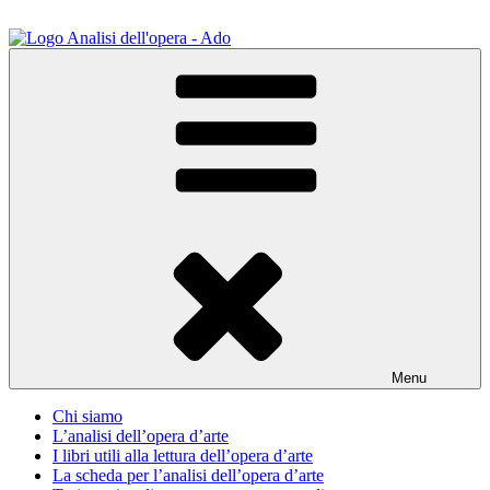
Salta
al
contenuto
ADO Analisi dell'opera
Osservare le opere d'arte per capirle e imparare ad amarle
Menu
Chi siamo
L’analisi dell’opera d’arte
I libri utili alla lettura dell’opera d’arte
La scheda per l’analisi dell’opera d’arte