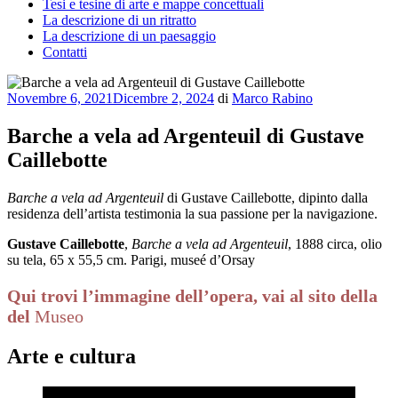
Tesi e tesine di arte e mappe concettuali
La descrizione di un ritratto
La descrizione di un paesaggio
Contatti
Pubblicato
Novembre 6, 2021
Dicembre 2, 2024
di
Marco Rabino
il
Barche a vela ad Argenteuil di Gustave
Caillebotte
Barche a vela ad Argenteuil
di Gustave Caillebotte, dipinto dalla
residenza dell’artista testimonia la sua passione per la navigazione.
Gustave Caillebotte
,
Barche a vela ad Argenteuil
, 1888 circa, olio
su tela, 65 x 55,5 cm. Parigi, museé d’Orsay
Qui trovi l’immagine dell’opera, vai al sito della
del
Museo
Arte e cultura