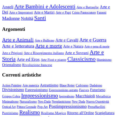
Arte Bambini e Adolescenti
Angeli
Arte e
Arte e Battaglie
Dei
Arte e Imperatori
Arte e Martiri
Arte e Papi
Cristo Pantocratore
Faraoni
Santi
Madonne
Nobiltà
Argomenti
Arte e Animali
Arte e Guerra
Arte e Cavalli
Arte e Bullismo
Arte e morte
Arte e letteratura
Arte e Natura
Arte e pena di morte
Arte e
Arte e Sovrani
Arte e Prigioni
Arte e Risorgimento italiano
Storia
Classicismo
Arte ed Eros
Arte Fiori e piante
Illuminismo
Orientalismo
Rivoluzione francese
Correnti artistiche
Astrattismo
Cubismo
Action Painting
Arte materica
Blaue Reiter
Dadaismo
Divisionismo
Espressionismo
Fauves
Futurismo
Espressionismo astratto
Impressionismo
Macchiaioli
Metafisica
Gruppo Cobra
Iperrealismo
Naturalismo
Minimalismo
Neo-Dada
Neoplasticismo
New Dada
Nuova Oggettività
Postimpressionismo
Pop Art
Preraffaelliti
Optical Art
Pittura Gestuale
Realismo
Puntinismo
Realismo Magico
Ritorno all'Ordine
Scapigliatura