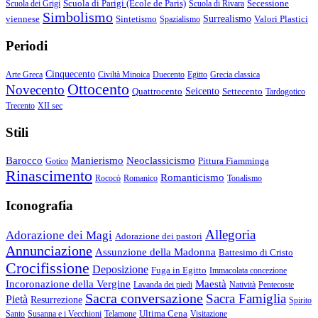
Scuola di Parigi (École de Paris)
Secessione
Scuola dei Grigi
Scuola di Rivara
Simbolismo
viennese
Sintetismo
Surrealismo
Valori Plastici
Spazialismo
Periodi
Cinquecento
Arte Greca
Civiltà Minoica
Duecento
Egitto
Grecia classica
Ottocento
Novecento
Quattrocento
Seicento
Settecento
Tardogotico
Trecento
XII sec
Stili
Barocco
Manierismo
Neoclassicismo
Pittura Fiamminga
Gotico
Rinascimento
Romanticismo
Rococò
Romanico
Tonalismo
Iconografia
Allegoria
Adorazione dei Magi
Adorazione dei pastori
Annunciazione
Assunzione della Madonna
Battesimo di Cristo
Crocifissione
Deposizione
Fuga in Egitto
Immacolata concezione
Incoronazione della Vergine
Maestà
Lavanda dei piedi
Natività
Pentecoste
Sacra conversazione
Sacra Famiglia
Pietà
Resurrezione
Spirito
Ultima Cena
Santo
Susanna e i Vecchioni
Telamone
Visitazione