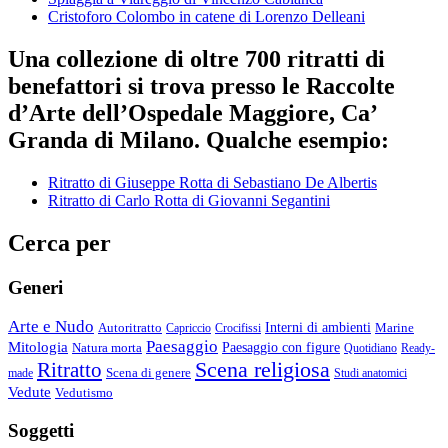
Cristoforo Colombo in catene di Lorenzo Delleani
Una collezione di oltre 700 ritratti di
benefattori si trova presso le Raccolte
d’Arte dell’Ospedale Maggiore, Ca’
Granda di Milano. Qualche esempio:
Ritratto di Giuseppe Rotta di Sebastiano De Albertis
Ritratto di Carlo Rotta di Giovanni Segantini
Cerca per
Generi
Arte e Nudo
Autoritratto
Interni di ambienti
Marine
Capriccio
Crocifissi
Paesaggio
Mitologia
Natura morta
Paesaggio con figure
Quotidiano
Ready-
Scena religiosa
Ritratto
Scena di genere
made
Studi anatomici
Vedute
Vedutismo
Soggetti