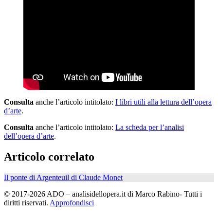
Consulta
anche l’articolo intitolato:
I libri utili alla lettura dell’opera
d’arte
.
Consulta
anche l’articolo intitolato:
La scheda per l’analisi
dell’opera d’arte
.
Articolo correlato
Il ponte di Argenteuil di Claude Monet
© 2017-2026 ADO – analisidellopera.it di Marco Rabino- Tutti i
diritti riservati.
Approfondisci