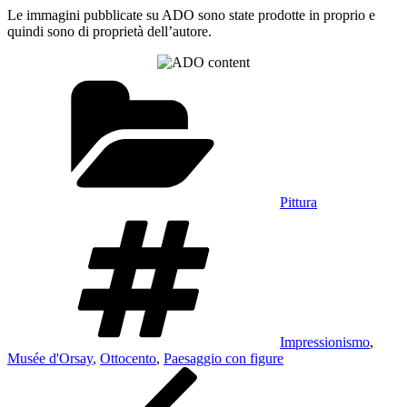
Le immagini pubblicate su ADO sono state prodotte in proprio e
quindi sono di proprietà dell’autore.
Categorie
Pittura
Tag
Impressionismo
,
Musée d'Orsay
,
Ottocento
,
Paesaggio con figure
Navigazione
Articolo
precedente:
articoli