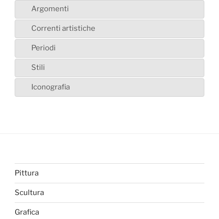
Argomenti
Correnti artistiche
Periodi
Stili
Iconografia
Pittura
Scultura
Grafica