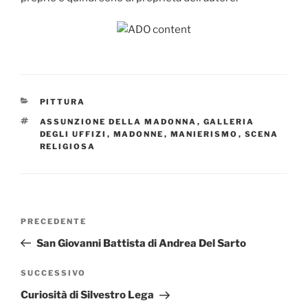
CATEGORIE
PITTURA
TAG
ASSUNZIONE DELLA MADONNA
,
GALLERIA
DEGLI UFFIZI
,
MADONNE
,
MANIERISMO
,
SCENA
RELIGIOSA
Navigazione
Articolo
PRECEDENTE
articoli
precedente:
San Giovanni Battista di Andrea Del Sarto
Articolo
SUCCESSIVO
successivo
Curiosità di Silvestro Lega