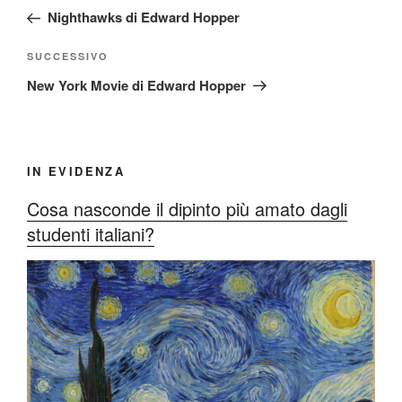
articoli
precedente:
Nighthawks di Edward Hopper
Articolo
SUCCESSIVO
successivo
New York Movie di Edward Hopper
IN EVIDENZA
Cosa nasconde il dipinto più amato dagli
studenti italiani?