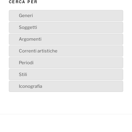
CERCA PER
Generi
Soggetti
Argomenti
Correnti artistiche
Periodi
Stili
Iconografia