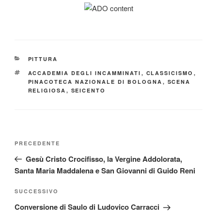
CATEGORIE
PITTURA
TAG
ACCADEMIA DEGLI INCAMMINATI
,
CLASSICISMO
,
PINACOTECA NAZIONALE DI BOLOGNA
,
SCENA
RELIGIOSA
,
SEICENTO
Navigazione
Articolo
PRECEDENTE
articoli
precedente:
Gesù Cristo Crocifisso, la Vergine Addolorata,
Santa Maria Maddalena e San Giovanni di Guido Reni
Articolo
SUCCESSIVO
successivo
Conversione di Saulo di Ludovico Carracci