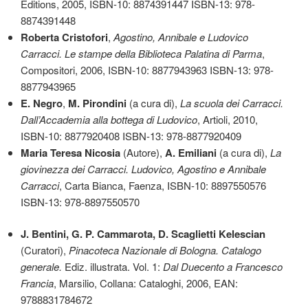
Editions, 2005, ISBN-10: 8874391447 ISBN-13: 978-
8874391448
Roberta Cristofori
,
Agostino, Annibale e Ludovico
Carracci. Le stampe della Biblioteca Palatina di Parma
,
Compositori, 2006, ISBN-10: 8877943963 ISBN-13: 978-
8877943965
E. Negro
,
M. Pirondini
(a cura di),
La scuola dei Carracci.
Dall’Accademia alla bottega di Ludovico
, Artioli, 2010,
ISBN-10: 8877920408 ISBN-13: 978-8877920409
Maria Teresa Nicosia
(Autore),
A. Emiliani
(a cura di),
La
giovinezza dei Carracci. Ludovico, Agostino e Annibale
Carracci
, Carta Bianca, Faenza, ISBN-10: 8897550576
ISBN-13: 978-8897550570
J. Bentini, G. P. Cammarota, D. Scaglietti Kelescian
(Curatori),
Pinacoteca Nazionale di Bologna. Catalogo
generale.
Ediz. illustrata. Vol. 1:
Dal Duecento a Francesco
Francia
, Marsilio, Collana: Cataloghi, 2006, EAN:
9788831784672