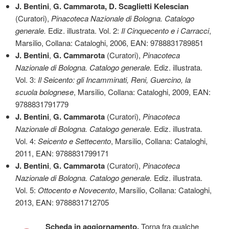
J. Bentini
,
G. Cammarota, D. Scaglietti Kelescian
(Curatori),
Pinacoteca Nazionale di Bologna. Catalogo
generale.
Ediz. illustrata. Vol. 2:
Il Cinquecento e i Carracci
,
Marsilio, Collana: Cataloghi, 2006, EAN: 9788831789851
J. Bentini
,
G. Cammarota
(Curatori),
Pinacoteca
Nazionale di Bologna. Catalogo generale.
Ediz. illustrata.
Vol. 3:
Il Seicento: gli Incamminati, Reni, Guercino, la
scuola bolognese
, Marsilio, Collana: Cataloghi, 2009, EAN:
9788831791779
J. Bentini
,
G. Cammarota
(Curatori),
Pinacoteca
Nazionale di Bologna. Catalogo generale.
Ediz. illustrata.
Vol. 4:
Seicento e Settecento
, Marsilio, Collana: Cataloghi,
2011, EAN: 9788831799171
J. Bentini
,
G. Cammarota
(Curatori),
Pinacoteca
Nazionale di Bologna. Catalogo generale.
Ediz. illustrata.
Vol. 5:
Ottocento e Novecento
, Marsilio, Collana: Cataloghi,
2013, EAN: 9788831712705
Scheda in aggiornamento.
Torna fra qualche