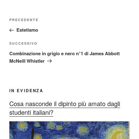
Navigazione
Articolo
PRECEDENTE
articoli
precedente:
Estetismo
Articolo
SUCCESSIVO
successivo
Combinazione in grigio e nero n°1 di James Abbott
McNeill Whistler
IN EVIDENZA
Cosa nasconde il dipinto più amato dagli
studenti italiani?