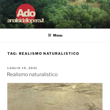
Salta
al
contenuto
ADO ANALISI DELL'OPERA
Osservare le opere d'arte per capirle e imparare ad amarle
Menu
TAG:
REALISMO NATURALISTICO
PUBBLICATO
LUGLIO 15, 2021
IL
Realismo naturalistico