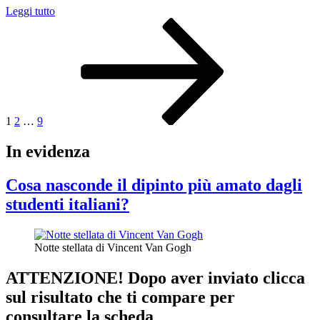
“Domenico
Leggi tutto
Paginazione
Pagina
Pagina
Pagina
Pagina
Induno
successiva
la
degli
vita
articoli
e
le
opere”
1
2
…
9
In evidenza
Cosa nasconde il dipinto più amato dagli
studenti italiani?
Notte stellata di Vincent Van Gogh
ATTENZIONE! Dopo aver inviato clicca
sul risultato che ti compare per
consultare la scheda