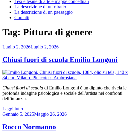
Tesi e tesine di arte e mappe concettuali
La descrizione di un ritratto
La descrizione di un paesaggio
Contatti
Tag:
Pittura di genere
Pubblicato
Luglio 2, 2026
Luglio 2, 2026
il
Chiusi fuori di scuola Emilio Longoni
Chiusi fuori di scuola
di Emilio Longoni è un dipinto che rivela le
profonda indagine psicologica e sociale dell’artista nei confronti
dell’infanzia.
“Chiusi
Leggi tutto
Pubblicato
fuori
Gennaio 5, 2025
Maggio 26, 2026
il
di
scuola
Rocco Normanno
Emilio