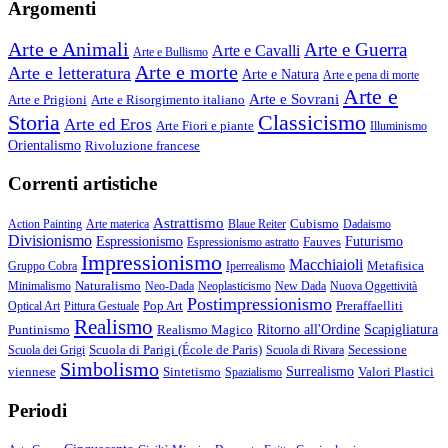
Argomenti
Arte e Animali
Arte e Guerra
Arte e Cavalli
Arte e Bullismo
Arte e morte
Arte e letteratura
Arte e Natura
Arte e pena di morte
Arte e
Arte e Sovrani
Arte e Prigioni
Arte e Risorgimento italiano
Storia
Classicismo
Arte ed Eros
Arte Fiori e piante
Illuminismo
Orientalismo
Rivoluzione francese
Correnti artistiche
Astrattismo
Cubismo
Action Painting
Arte materica
Blaue Reiter
Dadaismo
Divisionismo
Espressionismo
Fauves
Futurismo
Espressionismo astratto
Impressionismo
Macchiaioli
Metafisica
Gruppo Cobra
Iperrealismo
Naturalismo
Minimalismo
Neo-Dada
Neoplasticismo
New Dada
Nuova Oggettività
Postimpressionismo
Pop Art
Preraffaelliti
Optical Art
Pittura Gestuale
Realismo
Puntinismo
Realismo Magico
Ritorno all'Ordine
Scapigliatura
Scuola di Parigi (École de Paris)
Secessione
Scuola dei Grigi
Scuola di Rivara
Simbolismo
viennese
Sintetismo
Surrealismo
Valori Plastici
Spazialismo
Periodi