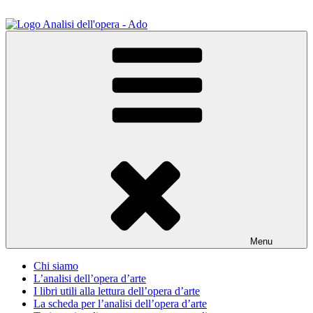
Salta
al
contenuto
ADO Analisi dell'opera
Osservare le opere d'arte per capirle e imparare ad amarle
Menu
Chi siamo
L’analisi dell’opera d’arte
I libri utili alla lettura dell’opera d’arte
La scheda per l’analisi dell’opera d’arte