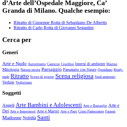
d’Arte dell’Ospedale Maggiore, Ca’
Granda di Milano. Qualche esempio:
Ritratto di Giuseppe Rotta di Sebastiano De Albertis
Ritratto di Carlo Rotta di Giovanni Segantini
Cerca per
Generi
Arte e Nudo
Autoritratto
Interni di ambienti
Marine
Capriccio
Crocifissi
Paesaggio
Mitologia
Natura morta
Paesaggio con figure
Quotidiano
Ready-
Scena religiosa
Ritratto
Scena di genere
made
Studi anatomici
Vedute
Vedutismo
Soggetti
Arte Bambini e Adolescenti
Angeli
Arte e
Arte e Battaglie
Dei
Arte e Imperatori
Arte e Martiri
Arte e Papi
Cristo Pantocratore
Faraoni
Santi
Madonne
Nobiltà