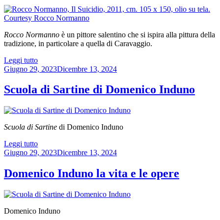
Longoni”
Rocco Normanno
è un pittore salentino che si ispira alla pittura della
tradizione, in particolare a quella di Caravaggio.
“Rocco
Leggi tutto
Pubblicato
Normanno”
Giugno 29, 2023
Dicembre 13, 2024
il
Scuola di Sartine di Domenico Induno
Scuola di Sartine
di Domenico Induno
“Scuola
Leggi tutto
Pubblicato
di
Giugno 29, 2023
Dicembre 13, 2024
il
Sartine
di
Domenico Induno la vita e le opere
Domenico
Induno”
Domenico Induno