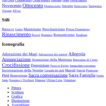
Cinquecento
Arte Greca
Civiltà Minoica
Duecento
Egitto
Grecia classica
Ottocento
Novecento
Quattrocento
Seicento
Settecento
Tardogotico
Trecento
XII sec
Stili
Barocco
Manierismo
Neoclassicismo
Pittura Fiamminga
Gotico
Rinascimento
Romanticismo
Rococò
Romanico
Tonalismo
Iconografia
Allegoria
Adorazione dei Magi
Adorazione dei pastori
Annunciazione
Assunzione della Madonna
Battesimo di Cristo
Crocifissione
Deposizione
Fuga in Egitto
Immacolata concezione
Incoronazione della Vergine
Maestà
Lavanda dei piedi
Natività
Pentecoste
Sacra conversazione
Sacra Famiglia
Pietà
Resurrezione
Spirito
Ultima Cena
Santo
Susanna e i Vecchioni
Telamone
Visitazione
Pittura
Scultura
Grafica
Illustrazione
Assemblage