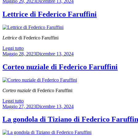
Pubblicato
Maggio 29, 2023
Dicembre 13, 2024
il
Lettrice di Federico Faruffini
Lettrice
di Federico Faruffini
“Lettrice
Leggi tutto
Pubblicato
di
Maggio 28, 2023
Dicembre 13, 2024
il
Federico
Faruffini”
Corteo nuziale di Federico Faruffini
Corteo nuziale
di Federico Faruffini
“Corteo
Leggi tutto
Pubblicato
nuziale
Maggio 27, 2023
Dicembre 13, 2024
il
di
Federico
La gondola di Tiziano di Federico Faruffin
Faruffini”