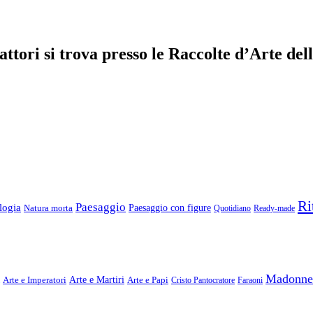
efattori si trova presso le Raccolte d’Arte 
Ri
Paesaggio
logia
Natura morta
Paesaggio con figure
Quotidiano
Ready-made
Madonne
Arte e Imperatori
Arte e Martiri
Arte e Papi
Cristo Pantocratore
Faraoni