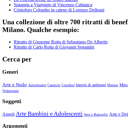
Spiaggia a Viareggio di Vincenzo Cabianca
Cristoforo Colombo in catene di Lorenzo Delleani
Una collezione di oltre 700 ritratti di ben
Milano. Qualche esempio:
Ritratto di Giuseppe Rotta di Sebastiano De Albertis
Ritratto di Carlo Rotta di Giovanni Segantini
Cerca per
Generi
Arte e Nudo
Mito
Autoritratto
Interni di ambienti
Marine
Capriccio
Crocifissi
Vedutismo
Soggetti
Arte Bambini e Adolescenti
Angeli
Arte e Dei
Arte e Battaglie
Argomenti