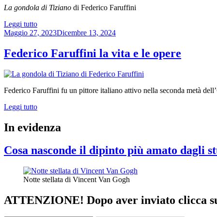
La gondola di Tiziano
di Federico Faruffini
“La
Leggi tutto
Pubblicato
gondola
Maggio 27, 2023
Dicembre 13, 2024
il
di
Tiziano
Federico Faruffini la vita e le opere
di
Federico
Faruffini”
Federico Faruffini fu un pittore italiano attivo nella seconda metà del
“Federico
Leggi tutto
Faruffini
la
In evidenza
vita
e
Cosa nasconde il dipinto più amato dagli st
le
opere”
Notte stellata di Vincent Van Gogh
ATTENZIONE! Dopo aver inviato clicca sul 