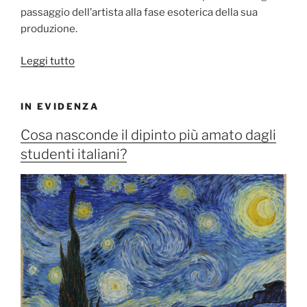
passaggio dell’artista alla fase esoterica della sua
produzione.
“Io
Leggi tutto
a
Roma
IN EVIDENZA
di
Gino
Cosa nasconde il dipinto più amato dagli
De
studenti italiani?
Dominicis”