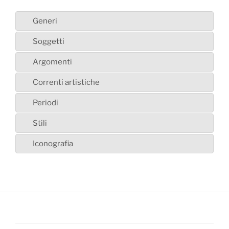
Generi
Soggetti
Argomenti
Correnti artistiche
Periodi
Stili
Iconografia