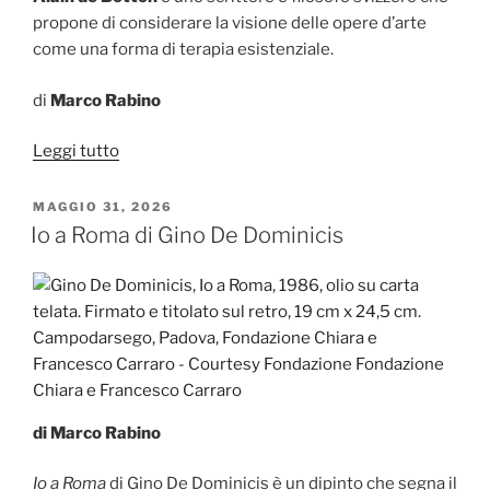
propone di considerare la visione delle opere d’arte
come una forma di terapia esistenziale.
di
Marco Rabino
“Alain
Leggi tutto
de
Botton
PUBBLICATO
MAGGIO 31, 2026
IL
e
Io a Roma di Gino De Dominicis
l’arte
che
guarisce”
di Marco Rabino
Io a Roma
di Gino De Dominicis è un dipinto che segna il