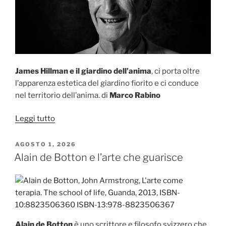
James Hillman e il giardino dell’anima
, ci porta oltre
l’apparenza estetica del giardino fiorito e ci conduce
nel territorio dell’anima. di
Marco Rabino
“James
Leggi tutto
Hillman
e
PUBBLICATO
AGOSTO 1, 2026
IL
il
Alain de Botton e l’arte che guarisce
giardino
dell’anima”
Alain de Botton
è uno scrittore e filosofo svizzero che