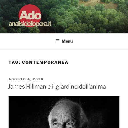
Salta
al
contenuto
ADO ANALISI DELL'OPERA
Osservare le opere d'arte per capirle e imparare ad amarle
Menu
TAG:
CONTEMPORANEA
PUBBLICATO
AGOSTO 4, 2026
IL
James Hillman e il giardino dell’anima