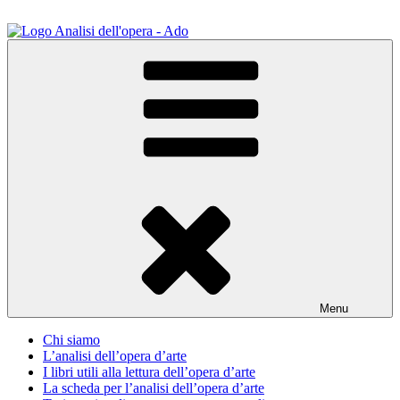
Salta
al
contenuto
ADO Analisi dell'opera
Osservare le opere d'arte per capirle e imparare ad amarle
Menu
Chi siamo
L’analisi dell’opera d’arte
I libri utili alla lettura dell’opera d’arte
La scheda per l’analisi dell’opera d’arte