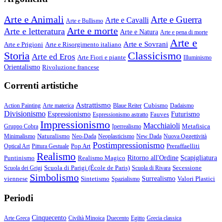
Arte e Animali
Arte e Guerra
Arte e Cavalli
Arte e Bullismo
Arte e morte
Arte e letteratura
Arte e Natura
Arte e pena di morte
Arte e
Arte e Sovrani
Arte e Prigioni
Arte e Risorgimento italiano
Storia
Classicismo
Arte ed Eros
Arte Fiori e piante
Illuminismo
Orientalismo
Rivoluzione francese
Correnti artistiche
Astrattismo
Cubismo
Action Painting
Arte materica
Blaue Reiter
Dadaismo
Divisionismo
Espressionismo
Fauves
Futurismo
Espressionismo astratto
Impressionismo
Macchiaioli
Metafisica
Gruppo Cobra
Iperrealismo
Naturalismo
Minimalismo
Neo-Dada
Neoplasticismo
New Dada
Nuova Oggettività
Postimpressionismo
Pop Art
Preraffaelliti
Optical Art
Pittura Gestuale
Realismo
Puntinismo
Realismo Magico
Ritorno all'Ordine
Scapigliatura
Scuola di Parigi (École de Paris)
Secessione
Scuola dei Grigi
Scuola di Rivara
Simbolismo
viennese
Sintetismo
Surrealismo
Valori Plastici
Spazialismo
Periodi
Cinquecento
Arte Greca
Civiltà Minoica
Duecento
Egitto
Grecia classica