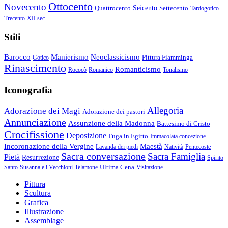
Ottocento
Novecento
Quattrocento
Seicento
Settecento
Tardogotico
Trecento
XII sec
Stili
Barocco
Manierismo
Neoclassicismo
Pittura Fiamminga
Gotico
Rinascimento
Romanticismo
Rococò
Romanico
Tonalismo
Iconografia
Allegoria
Adorazione dei Magi
Adorazione dei pastori
Annunciazione
Assunzione della Madonna
Battesimo di Cristo
Crocifissione
Deposizione
Fuga in Egitto
Immacolata concezione
Incoronazione della Vergine
Maestà
Lavanda dei piedi
Natività
Pentecoste
Sacra conversazione
Sacra Famiglia
Pietà
Resurrezione
Spirito
Ultima Cena
Santo
Susanna e i Vecchioni
Telamone
Visitazione
Pittura
Scultura
Grafica
Illustrazione
Assemblage