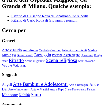
Granda di Milano. Qualche esempio:
Ritratto di Giuseppe Rotta di Sebastiano De Albertis
Ritratto di Carlo Rotta di Giovanni Segantini
Cerca per
Generi
Arte e Nudo
Autoritratto
Interni di ambienti
Marine
Capriccio
Crocifissi
Paesaggio
Mitologia
Natura morta
Paesaggio con figure
Quotidiano
Ready-
Scena religiosa
Ritratto
Scena di genere
made
Studi anatomici
Vedute
Vedutismo
Soggetti
Arte Bambini e Adolescenti
Angeli
Arte e
Arte e Battaglie
Dei
Arte e Imperatori
Arte e Martiri
Arte e Papi
Cristo Pantocratore
Faraoni
Santi
Madonne
Nobiltà
Argomenti