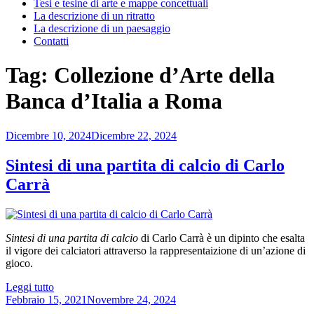
Tesi e tesine di arte e mappe concettuali
La descrizione di un ritratto
La descrizione di un paesaggio
Contatti
Tag:
Collezione d’Arte della
Banca d’Italia a Roma
Pubblicato
Dicembre 10, 2024
Dicembre 22, 2024
il
Sintesi di una partita di calcio di Carlo
Carrà
Sintesi di una partita di calcio
di Carlo Carrà è un dipinto che esalta
il vigore dei calciatori attraverso la rappresentaizione di un’azione di
gioco.
“Sintesi
Leggi tutto
Pubblicato
di
Febbraio 15, 2021
Novembre 24, 2024
il
una