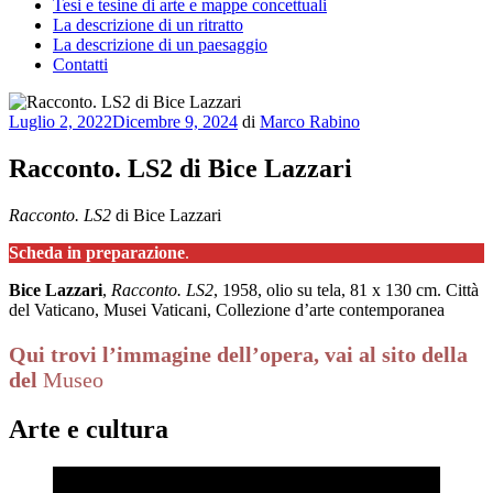
Tesi e tesine di arte e mappe concettuali
La descrizione di un ritratto
La descrizione di un paesaggio
Contatti
Pubblicato
Luglio 2, 2022
Dicembre 9, 2024
di
Marco Rabino
il
Racconto. LS2 di Bice Lazzari
Racconto. LS2
di Bice Lazzari
Scheda in preparazione
.
Bice Lazzari
,
Racconto. LS2
, 1958, olio su tela, 81 x 130 cm. Città
del Vaticano, Musei Vaticani, Collezione d’arte contemporanea
Qui trovi l’immagine dell’opera, vai al sito della
del
Museo
Arte e cultura