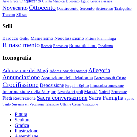
Cinquecento
Arte Greca
Civiltà Minoica
Duecento
Egitto
Grecia classica
Ottocento
Novecento
Quattrocento
Seicento
Settecento
Tardogotico
Trecento
XII sec
Stili
Barocco
Manierismo
Neoclassicismo
Pittura Fiamminga
Gotico
Rinascimento
Romanticismo
Rococò
Romanico
Tonalismo
Iconografia
Allegoria
Adorazione dei Magi
Adorazione dei pastori
Annunciazione
Assunzione della Madonna
Battesimo di Cristo
Crocifissione
Deposizione
Fuga in Egitto
Immacolata concezione
Incoronazione della Vergine
Maestà
Lavanda dei piedi
Natività
Pentecoste
Sacra conversazione
Sacra Famiglia
Pietà
Resurrezione
Spirito
Ultima Cena
Santo
Susanna e i Vecchioni
Telamone
Visitazione
Pittura
Scultura
Grafica
Illustrazione
Assemblage