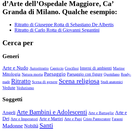
d’Arte dell’Ospedale Maggiore, Ca’
Granda di Milano. Qualche esempio:
Ritratto di Giuseppe Rotta di Sebastiano De Albertis
Ritratto di Carlo Rotta di Giovanni Segantini
Cerca per
Generi
Arte e Nudo
Autoritratto
Interni di ambienti
Marine
Capriccio
Crocifissi
Paesaggio
Mitologia
Natura morta
Paesaggio con figure
Quotidiano
Ready-
Scena religiosa
Ritratto
Scena di genere
made
Studi anatomici
Vedute
Vedutismo
Soggetti
Arte Bambini e Adolescenti
Angeli
Arte e
Arte e Battaglie
Dei
Arte e Imperatori
Arte e Martiri
Arte e Papi
Cristo Pantocratore
Faraoni
Santi
Madonne
Nobiltà