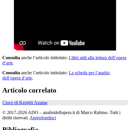
Consulta
anche l’articolo intitolato:
I libri utili alla lettura dell’opera
d’arte
.
Consulta
anche l’articolo intitolato:
La scheda per l’analisi
dell’opera d’arte
.
Articolo correlato
Croce di Kenjirō Azuma
© 2017-2026 ADO – analisidellopera.it di Marco Rabino- Tutti i
diritti riservati.
Approfondisci
Bibliografia