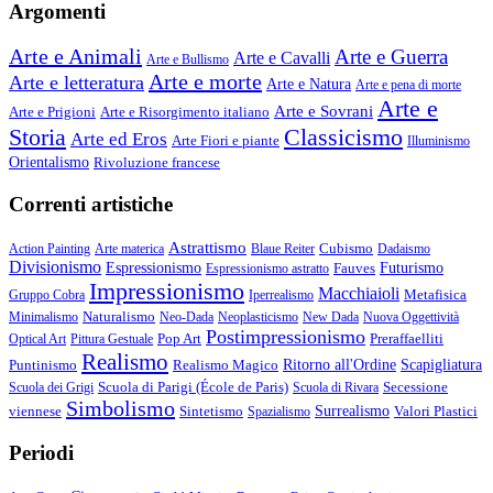
Argomenti
Arte e Animali
Arte e Guerra
Arte e Cavalli
Arte e Bullismo
Arte e morte
Arte e letteratura
Arte e Natura
Arte e pena di morte
Arte e
Arte e Sovrani
Arte e Prigioni
Arte e Risorgimento italiano
Storia
Classicismo
Arte ed Eros
Arte Fiori e piante
Illuminismo
Orientalismo
Rivoluzione francese
Correnti artistiche
Astrattismo
Cubismo
Action Painting
Arte materica
Blaue Reiter
Dadaismo
Divisionismo
Espressionismo
Fauves
Futurismo
Espressionismo astratto
Impressionismo
Macchiaioli
Metafisica
Gruppo Cobra
Iperrealismo
Naturalismo
Minimalismo
Neo-Dada
Neoplasticismo
New Dada
Nuova Oggettività
Postimpressionismo
Pop Art
Preraffaelliti
Optical Art
Pittura Gestuale
Realismo
Puntinismo
Realismo Magico
Ritorno all'Ordine
Scapigliatura
Scuola di Parigi (École de Paris)
Secessione
Scuola dei Grigi
Scuola di Rivara
Simbolismo
viennese
Sintetismo
Surrealismo
Valori Plastici
Spazialismo
Periodi