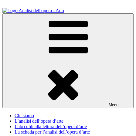
Salta
al
contenuto
ADO Analisi dell'opera
Osservare le opere d'arte per capirle e imparare ad amarle
Menu
Chi siamo
L’analisi dell’opera d’arte
I libri utili alla lettura dell’opera d’arte
La scheda per l’analisi dell’opera d’arte