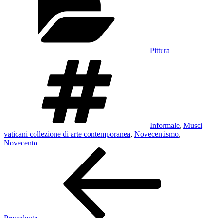
Pittura
Tag
Informale
,
Musei
vaticani collezione di arte contemporanea
,
Novecentismo
,
Novecento
Navigazione
Articolo
precedente:
articoli
Precedente