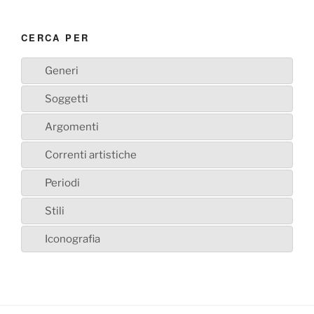
CERCA PER
Generi
Soggetti
Argomenti
Correnti artistiche
Periodi
Stili
Iconografia