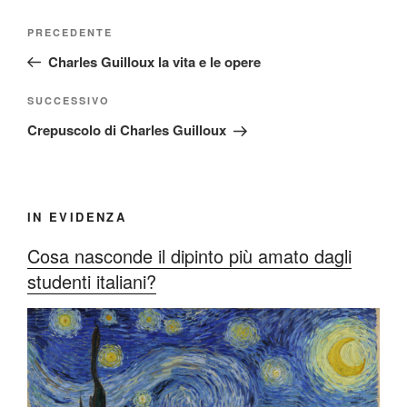
Navigazione
Articolo
PRECEDENTE
articoli
precedente:
Charles Guilloux la vita e le opere
Articolo
SUCCESSIVO
successivo
Crepuscolo di Charles Guilloux
IN EVIDENZA
Cosa nasconde il dipinto più amato dagli
studenti italiani?