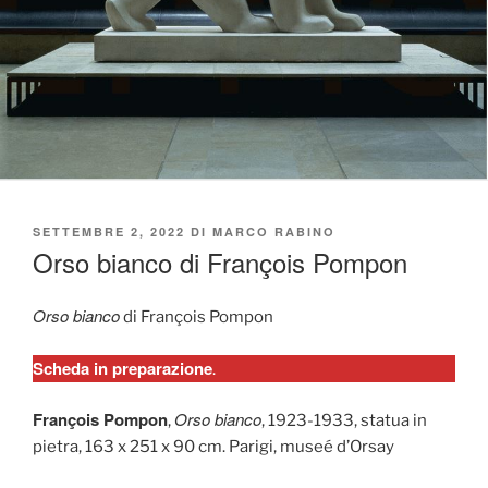
PUBBLICATO
SETTEMBRE 2, 2022
DI
MARCO RABINO
IL
Orso bianco di François Pompon
Orso bianco
di François Pompon
Scheda in preparazione
.
François Pompon
Orso bianco
,
, 1923-1933, statua in
pietra, 163 x 251 x 90 cm. Parigi, museé d’Orsay