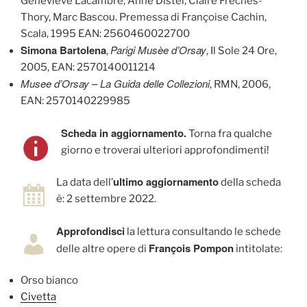
Geneviève Lacambre, Anne Distel, Claire Frèches-
Thory, Marc Bascou. Premessa di Françoise Cachin,
Scala, 1995 EAN: 2560460022700
Simona Bartolena
Parigi Musèe d’Orsay
,
, Il Sole 24 Ore,
2005, EAN: 2570140011214
Musee d’Orsay – La Guida delle Collezioni
, RMN, 2006,
EAN: 2570140229985
Scheda in aggiornamento.
Torna fra qualche
giorno e troverai ulteriori approfondimenti!
ultimo aggiornamento
La data dell’
della scheda
è: 2 settembre 2022.
Approfondisci
la lettura consultando le schede
François Pompon
delle altre opere di
intitolate:
Orso bianco
Civetta