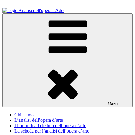
Salta
al
contenuto
ADO Analisi dell'opera
Osservare le opere d'arte per capirle e imparare ad amarle
Menu
Chi siamo
L’analisi dell’opera d’arte
I libri utili alla lettura dell’opera d’arte
La scheda per l’analisi dell’opera d’arte