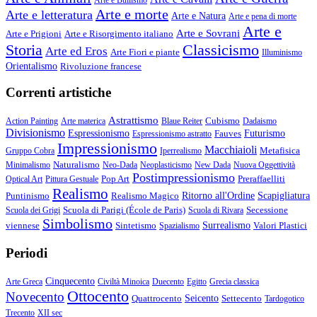
Arte e morte
Arte e letteratura
Arte e Natura
Arte e pena di morte
Arte e
Arte e Sovrani
Arte e Prigioni
Arte e Risorgimento italiano
Storia
Classicismo
Arte ed Eros
Arte Fiori e piante
Illuminismo
Orientalismo
Rivoluzione francese
Correnti artistiche
Astrattismo
Cubismo
Action Painting
Arte materica
Blaue Reiter
Dadaismo
Divisionismo
Espressionismo
Fauves
Futurismo
Espressionismo astratto
Impressionismo
Macchiaioli
Metafisica
Gruppo Cobra
Iperrealismo
Naturalismo
Minimalismo
Neo-Dada
Neoplasticismo
New Dada
Nuova Oggettività
Postimpressionismo
Pop Art
Preraffaelliti
Optical Art
Pittura Gestuale
Realismo
Puntinismo
Realismo Magico
Ritorno all'Ordine
Scapigliatura
Scuola di Parigi (École de Paris)
Secessione
Scuola dei Grigi
Scuola di Rivara
Simbolismo
viennese
Sintetismo
Surrealismo
Valori Plastici
Spazialismo
Periodi
Cinquecento
Arte Greca
Civiltà Minoica
Duecento
Egitto
Grecia classica
Ottocento
Novecento
Quattrocento
Seicento
Settecento
Tardogotico
Trecento
XII sec