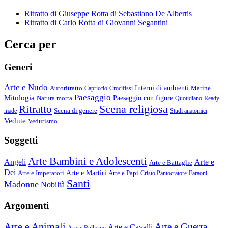
Ritratto di Giuseppe Rotta di Sebastiano De Albertis
Ritratto di Carlo Rotta di Giovanni Segantini
Cerca per
Generi
Arte e Nudo
Autoritratto
Interni di ambienti
Marine
Capriccio
Crocifissi
Paesaggio
Mitologia
Natura morta
Paesaggio con figure
Quotidiano
Ready-
Scena religiosa
Ritratto
Scena di genere
made
Studi anatomici
Vedute
Vedutismo
Soggetti
Arte Bambini e Adolescenti
Angeli
Arte e
Arte e Battaglie
Dei
Arte e Imperatori
Arte e Martiri
Arte e Papi
Cristo Pantocratore
Faraoni
Santi
Madonne
Nobiltà
Argomenti
Arte e Animali
Arte e Guerra
Arte e Cavalli
Arte e Bullismo