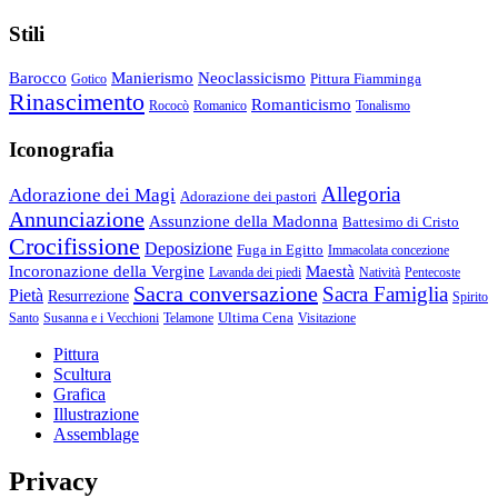
Stili
Barocco
Manierismo
Neoclassicismo
Pittura Fiamminga
Gotico
Rinascimento
Romanticismo
Rococò
Romanico
Tonalismo
Iconografia
Allegoria
Adorazione dei Magi
Adorazione dei pastori
Annunciazione
Assunzione della Madonna
Battesimo di Cristo
Crocifissione
Deposizione
Fuga in Egitto
Immacolata concezione
Incoronazione della Vergine
Maestà
Lavanda dei piedi
Natività
Pentecoste
Sacra conversazione
Sacra Famiglia
Pietà
Resurrezione
Spirito
Ultima Cena
Santo
Susanna e i Vecchioni
Telamone
Visitazione
Pittura
Scultura
Grafica
Illustrazione
Assemblage
Privacy