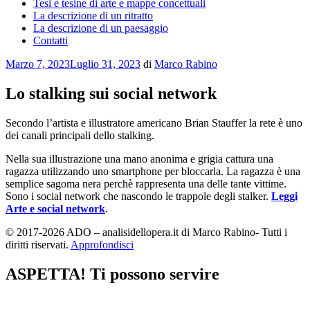
Tesi e tesine di arte e mappe concettuali
La descrizione di un ritratto
La descrizione di un paesaggio
Contatti
Pubblicato
Marzo 7, 2023
Luglio 31, 2023
di
Marco Rabino
il
Lo stalking sui social network
Secondo l’artista e illustratore americano Brian Stauffer la rete è uno
dei canali principali dello stalking.
Nella sua illustrazione una mano anonima e grigia cattura una
ragazza utilizzando uno smartphone per bloccarla. La ragazza è una
semplice sagoma nera perchè rappresenta una delle tante vittime.
Sono i social network che nascondo le trappole degli stalker.
Leggi
Arte e social network
.
© 2017-2026 ADO – analisidellopera.it di Marco Rabino- Tutti i
diritti riservati.
Approfondisci
ASPETTA! Ti possono servire