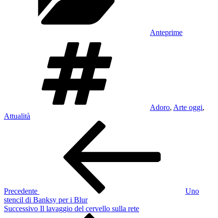
Anteprime
Tag
Adoro
,
Arte oggi
,
Attualità
Navigazione
Articolo
precedente:
articoli
Precedente
Uno
stencil di Banksy per i Blur
Articolo
Successivo
Il lavaggio del cervello sulla rete
successivo