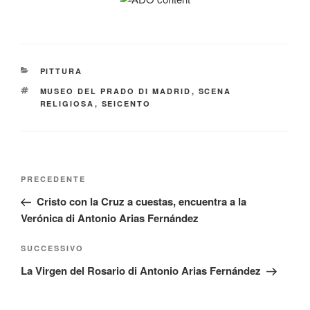
CATEGORIE
PITTURA
TAG
MUSEO DEL PRADO DI MADRID
,
SCENA
RELIGIOSA
,
SEICENTO
Navigazione
Articolo
PRECEDENTE
articoli
precedente:
Cristo con la Cruz a cuestas, encuentra a la
Verónica di Antonio Arias Fernández
Articolo
SUCCESSIVO
successivo
La Virgen del Rosario di Antonio Arias Fernández