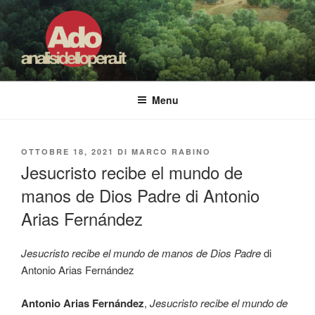
Salta
al
contenuto
ADO ANALISI DELL'OPERA
Osservare le opere d'arte per capirle e imparare ad amarle
Menu
PUBBLICATO
OTTOBRE 18, 2021
DI
MARCO RABINO
IL
Jesucristo recibe el mundo de
manos de Dios Padre di Antonio
Arias Fernández
Jesucristo recibe el mundo de manos de Dios Padre
di
Antonio Arias Fernández
Antonio Arias Fernández
,
Jesucristo recibe el mundo de