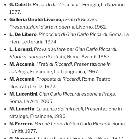
G. Coletti
,
Riccardi da “Cecchini”
, Perugia, La Nazione,
1977.
Galleria Giraldi Livorno
,
I Frati di Riccardi.
Presentazioni d’arte moderna
, Livorno, 1962.
L. De Libero
,
Pinocchio di Gian Carlo Riccardi
, Roma, La
Fiera Letteraria, 1974.
L. Lorenzi
,
Prova d’autore per Gian Carlo Riccardi.
Storia di uomo e di artista
, Roma, Avanti!, 1987.
M. Accamè
,
I Frati di Riccardi, Presentazione in
catalogo
, Frosinone, La Tipografica, 1967.
M. Accamè
,
Proposta di Riccardi
, Roma, Teatro
Illustrato I. G. D., 1972.
M. Lucentini
,
Gian Carlo Riccardi espone a Praga
,
Roma, Le Arti, 2005.
M. Lunetta
,
La stanza dei miracoli
, Presentazione in
catalogo, Frosinone, 1996.
N. Ferrero
,
Perché Lorca di Gian Carlo Riccardi
, Roma,
l’Unità, 1977.
G. Veronesi
,
Teatro da voi 77
, Roma, Graf Roma, 1977.