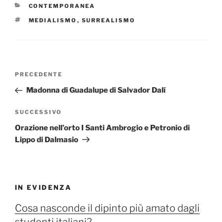
CATEGORIE
CONTEMPORANEA
TAG
MEDIALISMO
,
SURREALISMO
Navigazione
Articolo
PRECEDENTE
articoli
precedente:
Madonna di Guadalupe di Salvador Dalí
Articolo
SUCCESSIVO
successivo
Orazione nell’orto I Santi Ambrogio e Petronio di
Lippo di Dalmasio
IN EVIDENZA
Cosa nasconde il dipinto più amato dagli