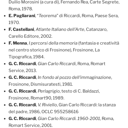
Duilio Morosini (a cura di), Fernando Rea, Carte Segrete,
Roma, 1978.
E. Pagliarani
, “
Teorema
” di Riccardi, Roma, Paese Sera,
1970.
F. Castellani
,
Atlante Italiano dell’Arte
, Catanzaro,
Carello Editore, 2002.
F. Menna
,
I percorsi della memoria
(fantasia e creatività
nel centro storico di Frosinone), Frosinone, La
Tipografica, 1984.
G. C. Riccardi
,
Gian Carlo Riccardi
, Roma, Romart
Service, 2013.
G. C. Riccardi
,
In fondo al pozzo dell’immaginazione
,
Frosinone, Dismisuratesti, 1981.
G. C. Riccardi
,
Perlagrigio
, testo di C. Baldazzi,
Frosinone, Romart90, 1989.
G. C. Riccardi
,
V. Riviello
, Gian Carlo Riccardi: la stanza
del padre, 1986, OCLC 955258616
G. C. Riccardi
,
Gian Carlo Riccardi. 1960-2001
, Roma,
Romart Service, 2001.