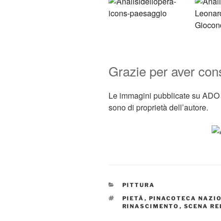
Grazie per aver co
Le immagini pubblicate su ADO s
sono di proprietà dell’autore.
CATEGORIE
PITTURA
TAG
PIETÀ
,
PINACOTECA NAZIO
RINASCIMENTO
,
SCENA RE