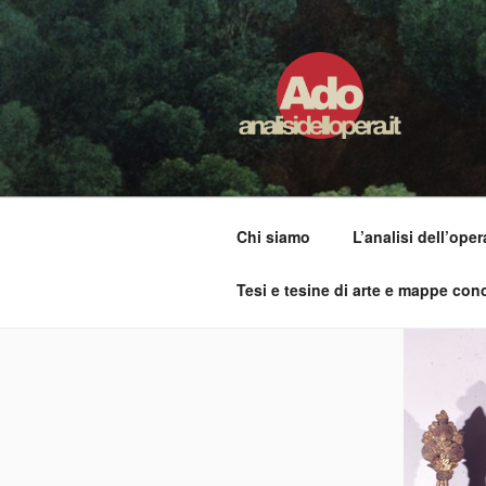
Salta
al
contenuto
ADO ANALI
Osservare le opere d'arte per ca
Chi siamo
L’analisi dell’oper
Tesi e tesine di arte e mappe conc