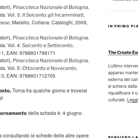
tori),
Pinacoteca Nazionale di Bologna.
ata. Vol. 3:
Il Seicento: gli Incamminati,
, Marsilio, Collana: Cataloghi, 2009,
gnese
IN PRIMO PI
tori),
Pinacoteca Nazionale di Bologna.
ata. Vol. 4:
,
Seicento e Settecento
2011, EAN: 9788831799171
The Create Es
tori),
Pinacoteca Nazionale di Bologna.
L’ultimo interve
ata. Vol. 5:
,
Ottocento e Novecento
apparso marted
2013, EAN: 9788831712705
esterna del car
si schiera dalla
Torna fra qualche giorno e troverai
ento.
riqualificare il
i!
culturale.
Leggi
della scheda è: 4 giugno
giornamento
ra consultando le schede delle altre opere
PENSIERO L