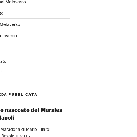
nel Metaverso
te
 Metaverso
Metaverso
o
EDA PUBBLICATA
ato nascosto dei Murales
Napoli