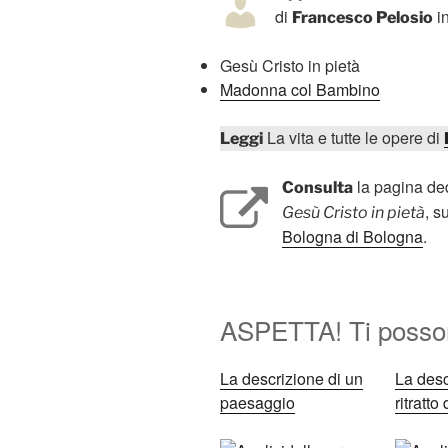
di
in
Francesco Pelosio
Gesù Cristo in pietà
Madonna col Bambino
La vita e tutte le opere di
Leggi
la pagina ded
Consulta
, s
Gesù Cristo in pietà
Bologna di Bologna
.
ASPETTA! Ti posson
La descrizione di un
La desc
paesaggio
ritratto