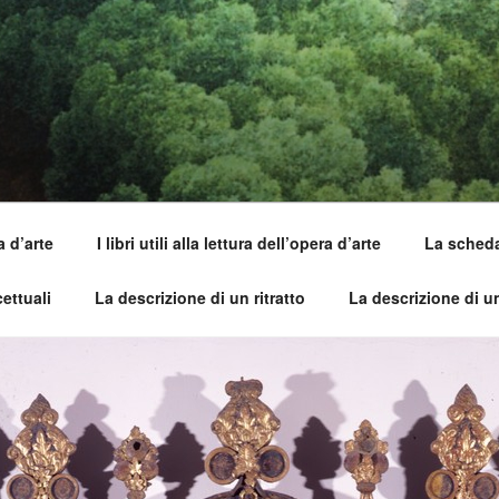
SI DELL'OPERA
pirle e imparare ad amarle
a d’arte
I libri utili alla lettura dell’opera d’arte
La scheda 
ettuali
La descrizione di un ritratto
La descrizione di 