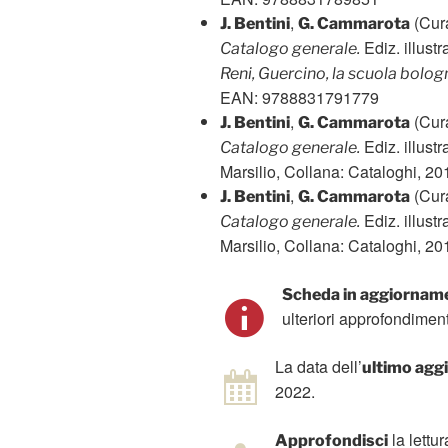
,
(Cura
J. Bentini
G. Cammarota
Ediz. illustr
Catalogo generale.
Reni, Guercino, la scuola bolo
EAN: 9788831791779
,
(Cura
J. Bentini
G. Cammarota
Ediz. illustr
Catalogo generale.
Marsilio, Collana: Cataloghi, 
,
(Cura
J. Bentini
G. Cammarota
Ediz. illustr
Catalogo generale.
Marsilio, Collana: Cataloghi, 
Scheda in aggiornam
ulteriori approfondiment
La data dell’
ultimo ag
2022.
la lettu
Approfondisci