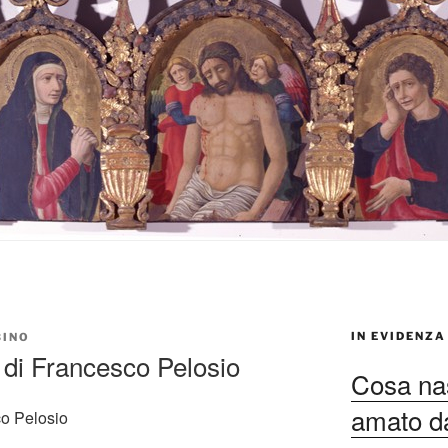
IN EVIDENZA
BINO
à di Francesco Pelosio
Cosa nas
amato dag
o Pelosio