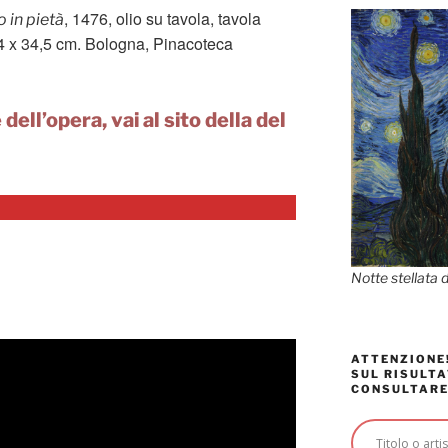
, 1476, olio su tavola, tavola
 in pietà
 54 x 34,5 cm. Bologna, Pinacoteca
dell’opera, vai al sito della del
Notte stellata 
ATTENZIONE!
SUL RISULTA
CONSULTARE