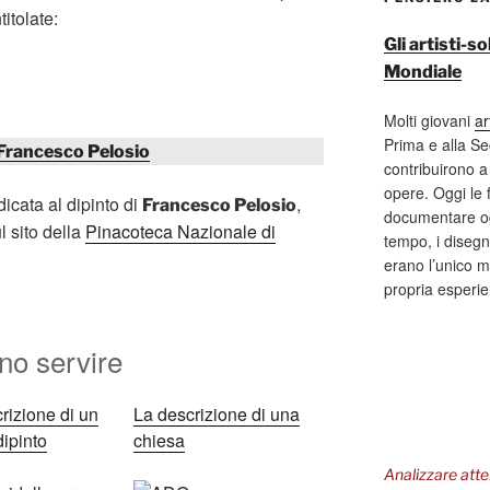
titolate:
Gli artisti-
Mondiale
Molti giovani
ar
Prima e alla S
Francesco Pelosio
contribuirono a 
opere. Oggi le 
icata al dipinto di
,
Francesco Pelosio
documentare og
ul sito della
Pinacoteca Nazionale di
tempo, i disegni
erano l’unico m
propria esperi
o servire
rizione di un
La descrizione di una
 dipinto
chiesa
Analizzare att